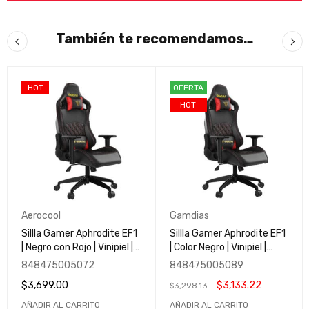
También te recomendamos…
HOT
OFERTA
HOT
Aerocool
Gamdias
Sillla Gamer Aphrodite EF1
Sillla Gamer Aphrodite EF1
| Negro con Rojo | Vinipiel |
| Color Negro | Vinipiel |
Nivel Gamer
Nivel Gamer
848475005072
848475005089
$
3,699.00
$
3,133.22
$
3,298.13
AÑADIR AL CARRITO
AÑADIR AL CARRITO