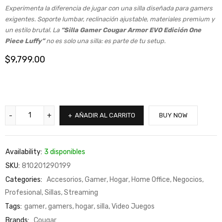
Experimenta la diferencia de jugar con una silla diseñada para gamers
exigentes. Soporte lumbar, reclinación ajustable, materiales premium y
un estilo brutal. La
“Silla Gamer Cougar Armor EVO Edición One
Piece Luffy”
no es solo una silla: es parte de tu setup.
$
9,799.00
AÑADIR AL CARRITO
BUY NOW
Availability:
3 disponibles
SKU:
810201290199
Categories:
Accesorios
,
Gamer
,
Hogar
,
Home Office
,
Negocios
,
Profesional
,
Sillas
,
Streaming
Tags:
gamer
,
gamers
,
hogar
,
silla
,
Video Juegos
Brands:
Cougar