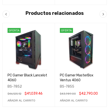
Productos relacionados
OFERTA
OFERTA
PC Gamer Black Lancelot
PC Gamer MasterBox
4060
Ventus 4060
BS-7852
BS-7855
$
41,039.46
$
42,790.00
$
46,125.12
$
43,989.00
AÑADIR AL CARRITO
AÑADIR AL CARRITO