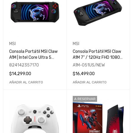
MSI
MSI
Consola Portátil MSI Claw
Consola Portátil MSI Claw
A1M | Intel Core Ultra 5
A1M 7" / 120Hz FHD 1080P
135H | 16GB LPDDR5 | SSD
Gaming Handheld / Intel
824142357170
A1M-051US/NEW
de 512GB | Pantalla LED
Core Ultra 7 155H | 16GB
$
14,299.00
$
16,499.00
Multi-Touch de 7 | A1M-
LPDDR5 / SSD de 512GB /
052US
Pantalla LED Multi-Touch
AÑADIR AL CARRITO
AÑADIR AL CARRITO
de 7
A RESERVAR