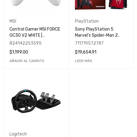
MSI
PlayStation
Control Gamer MSI FORCE
Sony PlayStation 5
GC30 V2 WHITE |
Marvel’s Spider-Man 2
Multidispositivos | Wireless
Edition 825GB / WiFi /
824142253595
711719572787
| PC | Android | Cable OTG |
Bluetooth 5.1/ Negro-Rojo
$
1,199.00
$
19,654.91
Motores de Doble
Vibración | Más de 8 horas
AÑADIR AL CARRITO
LEER MÁS
de juego
Logitech