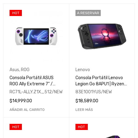
HOT
A RESERVAR
Asus
,
ROG
Lenovo
Consola Portátil ASUS
Consola Portátil Lenovo
ROG Ally Extreme 7" /
Legion Go 8APU1 | Ryzen
120Hz / FHD / 1080p /
Z1 Extreme Radeon | 16GB
RC71L-ALLY.Z1X_512/NEW
83E1001YUS/NEW
Gaming Handheld / AMD
| 1TB SSD | 8.8" WQXGA
$
14,999.00
$
18,589.00
Ryzen Z1 Extreme /
(2560x1600)
512GB / White
TOUCHSCREEN 144Hz IPS
AÑADIR AL CARRITO
LEER MÁS
HOT
HOT