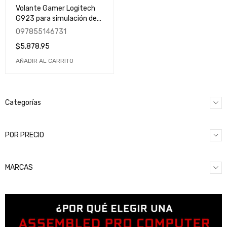
Volante Gamer Logitech
G923 para simulación de
carreras | Sistema de
097855146731
competición TRUEFORCE |
$
5,878.95
Xbox | PlayStation | PC
AÑADIR AL CARRITO
Categorías
POR PRECIO
MARCAS