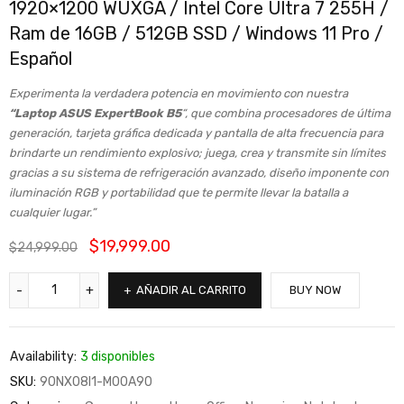
1920×1200 WUXGA / Intel Core Ultra 7 255H /
Ram de 16GB / 512GB SSD / Windows 11 Pro /
Español
Experimenta la verdadera potencia en movimiento con nuestra
“Laptop ASUS ExpertBook B5
“, que combina procesadores de última
generación, tarjeta gráfica dedicada y pantalla de alta frecuencia para
brindarte un rendimiento explosivo; juega, crea y transmite sin límites
gracias a su sistema de refrigeración avanzado, diseño imponente con
iluminación RGB y portabilidad que te permite llevar la batalla a
cualquier lugar.”
$
19,999.00
$
24,999.00
AÑADIR AL CARRITO
BUY NOW
Availability:
3 disponibles
SKU:
90NX08I1-M00A90