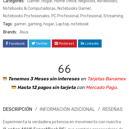
Categories:
Gamer
,
Hogar
,
Home Office
,
Negocios
,
Notebooks
,
Notebooks & Computadoras
,
Notebooks Gamer
,
Notebooks Profesionales
,
PC Profesional
,
Profesional
,
Streaming
Tags:
gamer
,
gaming
,
hogar
,
Laptop
,
notebook
Brands:
Asus
Facebook
Twitter
Pinterest
LinkedIn
Tenemos 3 Meses sin intereses
en
Tarjetas Banamex
.
Hasta 12 pagos sin tarjeta
con
Mercado Pago
.
DESCRIPCIÓN
INFORMACIÓN ADICIONAL
RESEÑAS
Experimenta la verdadera potencia en movimiento con nuestra