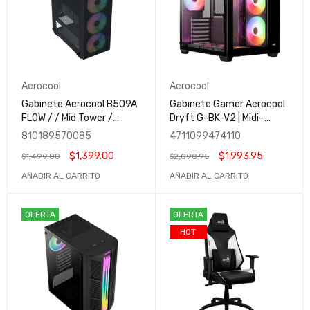
Aerocool
Aerocool
Gabinete Aerocool B509A
Gabinete Gamer Aerocool
FLOW / / Mid Tower /
Dryft G-BK-V2 | Midi-
Cristal Templado / Mesh /
Tower | ATX/Micro-
810189570085
4711099474110
Negro / B509A FLOW-G-
ATX/Mini-ITX | USB
$
1,399.00
$
1,993.95
$
1,499.00
$
2,098.95
BK-V1
2.0/3.0 | 6 Ventiladores
Instalados | Negro
AÑADIR AL CARRITO
AÑADIR AL CARRITO
OFERTA
OFERTA
HOT