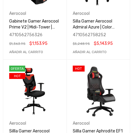
Aerocool
Aerocool
Gabinete Gamer Aerocool
Silla Gamer Aerocool
Prime V2 | Midi-Tower |
Admiral Azure | Color
ATX/Micro-ATX/Mini-ITX |
Negro | Nivel Gamer
4710562756326
4710562758252
USB 2.0/3.0 | 1 Ventilador
$
1,153.95
$
5,143.95
$
1,363.95
$
5,248.95
Instalado | Negro
AÑADIR AL CARRITO
AÑADIR AL CARRITO
OFERTA
HOT
HOT
Aerocool
Aerocool
Sillla Gamer Aerocool
Sillla Gamer Aphrodite EF1