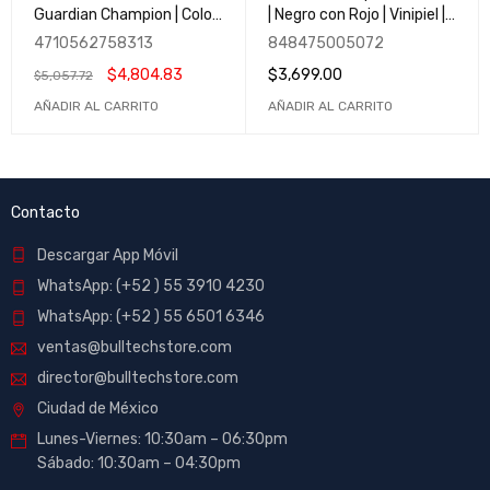
Guardian Champion | Color
| Negro con Rojo | Vinipiel |
Negro | Nivel Gamer
Nivel Gamer
4710562758313
848475005072
$
4,804.83
$
3,699.00
$
5,057.72
AÑADIR AL CARRITO
AÑADIR AL CARRITO
Contacto
Descargar App Móvil
WhatsApp: (+52 ) 55 3910 4230
WhatsApp: (+52 ) 55 6501 6346
ventas@bulltechstore.com
director@bulltechstore.com
Ciudad de México
Lunes-Viernes: 10:30am – 06:30pm
Sábado: 10:30am – 04:30pm