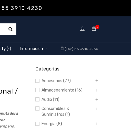
 55 3910 4230
0
ity (·)
Información
(+52) 55 3910 4230
Categorías
Accesorios (77)
onal /
Almacenamiento (16)
Audio (11)
Consumibles &
omputadora
Suministros (1)
ver
Energía (8)
sempeño.