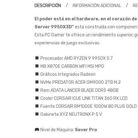
DESCRIPCIÓN
INFORMACIÓN ADICIONAL
R
El poder está en el hardware, en el corazón 
Server 9950X3D”
está construída con componente
Esta PC Gamer te ofrece un rendimiento superior, gr
experiencias de juego exclusivas.
Procesador AMD RYZEN 9 9950X 5.7
MB X870E CARBON WIFI MSI MPG
Gráficos Integrados Radeon
NVMe PREDATOR ACER GM9000 2TB M.2
Ram ADATA LANCER BLADE DDR5 48GB
Cooler CORSAIR ICUE LINK TITAN 360 RX LCD
Fuente CORSAIR RM1000E 1000W 80 PLUS GOLD
Gabinete XYZ NEUTRONX P 5 V
Nivel de Máquina:
Sever Pro