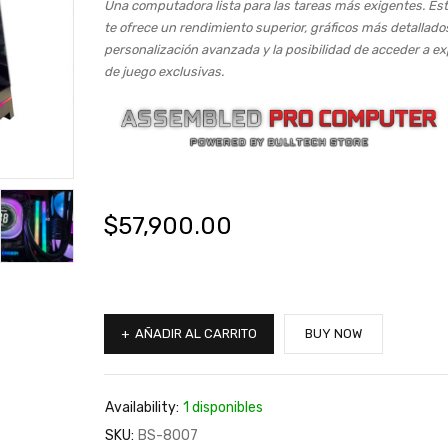
Una computadora lista para las tareas más exigentes. E
te ofrece un rendimiento superior, gráficos más detallado
personalización avanzada y la posibilidad de acceder a ex
de juego exclusivas.
$
57,900.00
AÑADIR AL CARRITO
BUY NOW
Availability:
1 disponibles
SKU:
BS-8007