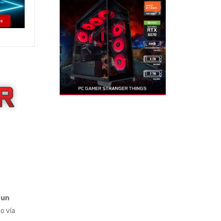
 un
o vía