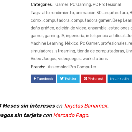
Categories:
Gamer
,
PC Gaming
,
PC Profesional
Tags:
alto rendimiento
,
animación 3D
,
arquitectura
,
B
cdmx
,
computadora
,
computadora gamer
,
Deep Lear
deño gráfico
,
edición de video
,
ensamble
,
estaciones 
gamer
,
gaming
,
IA
,
ingeniería
,
inteligencia artificial
,
Ju
Machine Learning
,
México
,
Pc Gamer
,
profesionales
,
r
simuladores
,
streaming
,
tienda de computadoras
,
Unr
Video Juegos
,
videojuegos
,
workstations
Brands:
Assembled Pro Computer
Facebook
Twitter
Pinterest
LinkedIn
 Meses sin intereses
en
Tarjetas Banamex
.
agos sin tarjeta
con
Mercado Pago
.