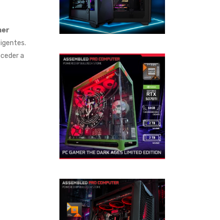
mer
igentes.
cceder a