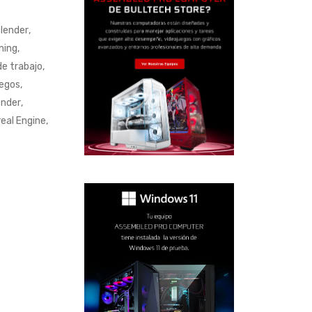
lender
,
ning
,
de trabajo
,
egos
,
ender
,
eal Engine
,