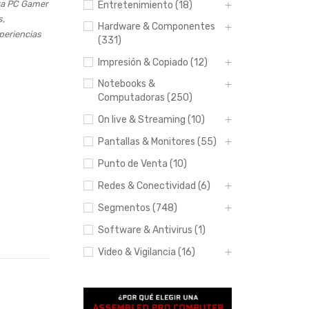
sta PC Gamer
Entretenimiento (18)
s,
Hardware & Componentes
periencias
(331)
Impresión & Copiado (12)
Notebooks &
Computadoras (250)
On live & Streaming (10)
Pantallas & Monitores (55)
Hasta 12
pagos sin
Punto de Venta (10)
tarjeta
con
Redes & Conectividad (6)
Mercado
Pago.
Segmentos (748)
Saber más
Software & Antivirus (1)
Video & Vigilancia (16)