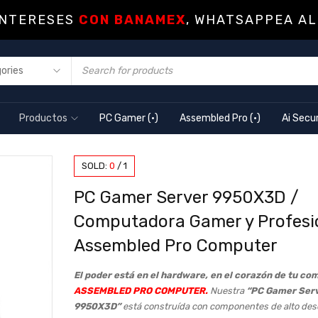
INTERESES
CON BANAMEX
, WHATSAPPEA AL
Productos
PC Gamer (·)
Assembled Pro (·)
Ai Secur
SOLD:
0
/
1
PC Gamer Server 9950X3D /
Computadora Gamer y Profesi
Assembled Pro Computer
El poder está en el hardware, en el corazón de tu c
ASSEMBLED PRO COMPUTER
.
Nuestra
“PC Gamer Ser
9950X3D”
está construída con componentes de alto de