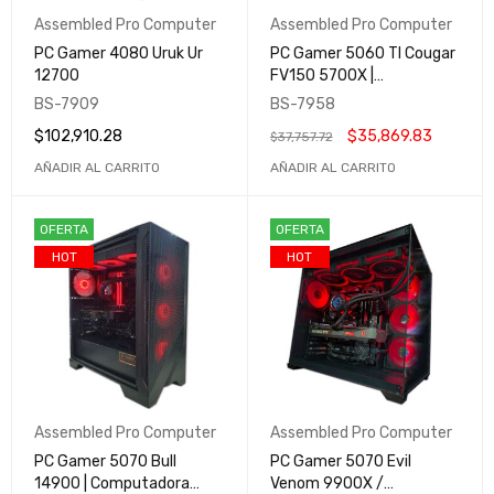
Assembled Pro Computer
Assembled Pro Computer
PC Gamer 4080 Uruk Ur
PC Gamer 5060 TI Cougar
12700
FV150 5700X |
Computadora Gamer y
BS-7909
BS-7958
Profesional | Assembled
$
102,910.28
$
35,869.83
$
37,757.72
Pro Computer
AÑADIR AL CARRITO
AÑADIR AL CARRITO
OFERTA
OFERTA
HOT
HOT
Assembled Pro Computer
Assembled Pro Computer
PC Gamer 5070 Bull
PC Gamer 5070 Evil
14900 | Computadora
Venom 9900X /