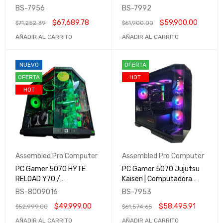
Gamer y Profesional |
Computadora Gamer y
BS-7956
BS-7992
Assembled Pro Computer
Profesional / Assembled
$
67,689.78
$
59,900.00
$
71,252.39
$
61,900.00
Pro Computer
AÑADIR AL CARRITO
AÑADIR AL CARRITO
NUEVO
OFERTA
OFERTA
HOT
HOT
Assembled Pro Computer
Assembled Pro Computer
PC Gamer 5070 HYTE
PC Gamer 5070 Jujutsu
RELOAD Y70 /
Kaisen | Computadora
Computadora Gamer y
Gamer y Profesional |
BS-8009016
BS-7953
Profesional / Assembled
Assembled Pro Computer
$
49,999.00
$
58,495.91
$
52,999.00
$
61,574.65
Pro Computer
AÑADIR AL CARRITO
AÑADIR AL CARRITO