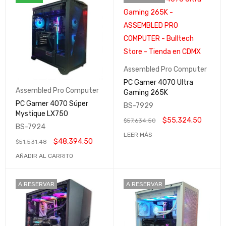
Assembled Pro Computer
PC Gamer 4070 Ultra
Assembled Pro Computer
Gaming 265K
PC Gamer 4070 Súper
BS-7929
Mystique LX750
$
55,324.50
$
57,634.50
BS-7924
LEER MÁS
$
48,394.50
$
51,531.48
AÑADIR AL CARRITO
A RESERVAR
A RESERVAR