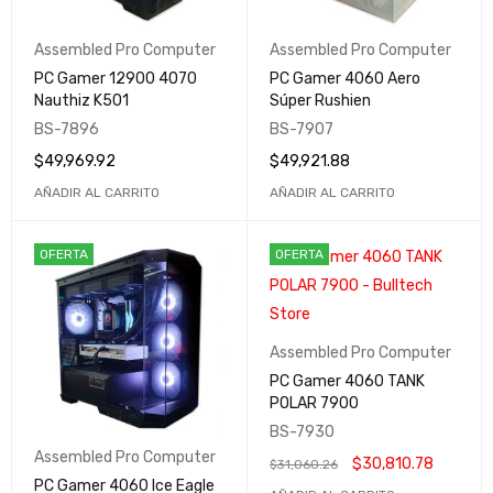
Assembled Pro Computer
Assembled Pro Computer
PC Gamer 12900 4070
PC Gamer 4060 Aero
Nauthiz K501
Súper Rushien
BS-7896
BS-7907
$
49,969.92
$
49,921.88
AÑADIR AL CARRITO
AÑADIR AL CARRITO
OFERTA
OFERTA
Assembled Pro Computer
PC Gamer 4060 TANK
POLAR 7900
BS-7930
Assembled Pro Computer
$
30,810.78
$
31,060.26
PC Gamer 4060 Ice Eagle