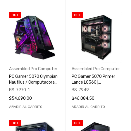
HOT
HOT
Assembled Pro Computer
Assembled Pro Computer
PC Gamer 5070 Olympian
PC Gamer 5070 Primer
Nautilus / Computadora
Lance LQ360 |
Gamer y Profesional /
Computadora Gamer y
BS-7970-1
BS-7949
Assembled Pro Computer
Profesional | Assembled
$
54,690.00
$
46,084.50
Pro Computer
AÑADIR AL CARRITO
AÑADIR AL CARRITO
HOT
HOT