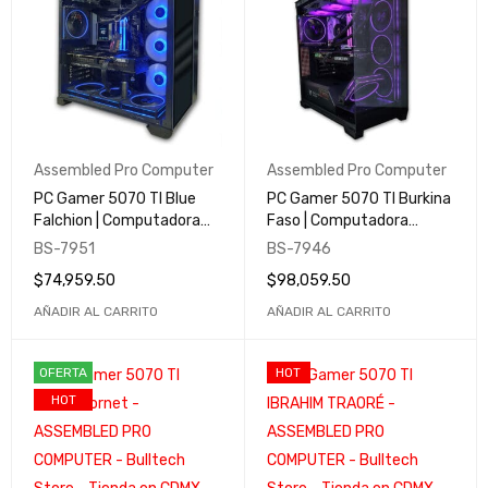
Assembled Pro Computer
Assembled Pro Computer
PC Gamer 5070 TI Blue
PC Gamer 5070 TI Burkina
Falchion | Computadora
Faso | Computadora
Gamer y Profesional |
Gamer y Profesional |
BS-7951
BS-7946
Assembled Pro Computer
Assembled Pro Computer
$
74,959.50
$
98,059.50
AÑADIR AL CARRITO
AÑADIR AL CARRITO
OFERTA
HOT
HOT