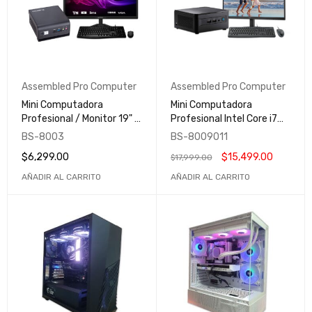
Assembled Pro Computer
Assembled Pro Computer
Mini Computadora
Mini Computadora
Profesional / Monitor 19" /
Profesional Intel Core i7
Kit de Teclado & Mouse /
(NUC11TNHi7) / Monitor
BS-8003
BS-8009011
Hogar - Negocio - Escuela
24" / Kit de Teclado &
$
6,299.00
$
15,499.00
$
17,999.00
Mouse / Hogar - Negocio -
Escuela
AÑADIR AL CARRITO
AÑADIR AL CARRITO