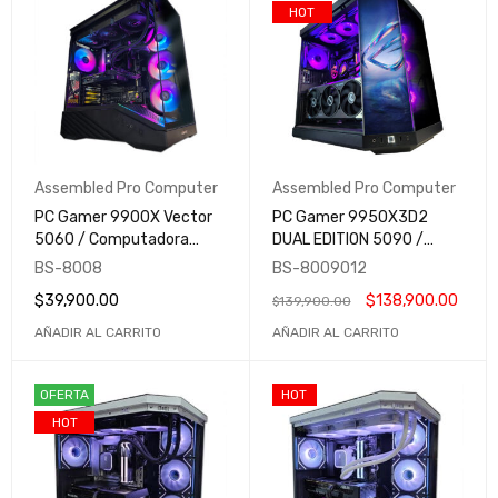
HOT
Assembled Pro Computer
Assembled Pro Computer
PC Gamer 9900X Vector
PC Gamer 9950X3D2
5060 / Computadora
DUAL EDITION 5090 /
Gamer y Profesional /
Computadora Gamer y
BS-8008
BS-8009012
Assembled Pro Computer
Profesional / Assembled
$
39,900.00
$
138,900.00
$
139,900.00
Pro Computer
AÑADIR AL CARRITO
AÑADIR AL CARRITO
OFERTA
HOT
HOT