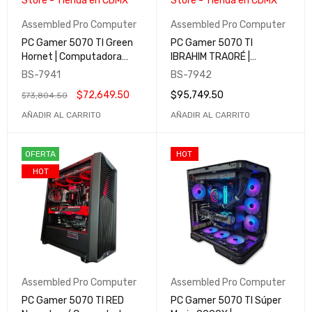
Assembled Pro Computer
Assembled Pro Computer
PC Gamer 5070 TI Green
PC Gamer 5070 TI
Hornet | Computadora
IBRAHIM TRAORÉ |
Gamer y Profesional |
Computadora Gamer y
BS-7941
BS-7942
Assembled Pro Computer
Profesional | Assembled
$
72,649.50
$
95,749.50
$
73,804.50
Pro Computer
AÑADIR AL CARRITO
AÑADIR AL CARRITO
OFERTA
HOT
HOT
Assembled Pro Computer
Assembled Pro Computer
PC Gamer 5070 TI RED
PC Gamer 5070 TI Súper