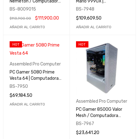
Nemeton / Computadora
Mario 9990X |
Gamer y Profesional /
Computadora Gamer y
BS-8009015
BS-7948
Assembled Pro Computer
Profesional | Assembled
$
111,900.00
$
109,609.50
$
113,900.00
Pro Computer
AÑADIR AL CARRITO
AÑADIR AL CARRITO
HOT
HOT
Assembled Pro Computer
PC Gamer 5080 Prime
Vesta 64 | Computadora
Gamer y Profesional |
BS-7950
Assembled Pro Computer
$
69,184.50
Assembled Pro Computer
AÑADIR AL CARRITO
PC Gamer 8500G Valor
Mesh / Computadora
Gamer y Profesional /
BS-7967
Assembled Pro Computer
$
23,641.20