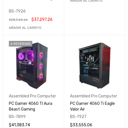
AÑADIR AL CARRITO
BS-7926
$
37,297.26
$
38,544.66
AÑADIR AL CARRITO
A RESERVAR
Assembled Pro Computer
Assembled Pro Computer
PC Gamer 4060 TI Aura
PC Gamer 4060 Ti Eagle
Beast Gaming
Valor Air
BS-7899
BS-7927
$
41,383.74
$
33,555.06