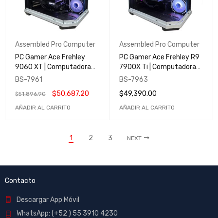
Assembled Pro Computer
Assembled Pro Computer
PC Gamer Ace Frehley
PC Gamer Ace Frehley R9
9060 XT | Computadora
7900X Ti | Computadora
Gamer y Profesional |
Gamer y Profesional |
BS-7961
BS-7963
Assembled Pro Computer
Assembled Pro Computer
$
50,687.20
$
49,390.00
$
51,896.90
AÑADIR AL CARRITO
AÑADIR AL CARRITO
1
2
3
NEXT
Contacto
Descargar App Móvil
WhatsApp: (+52 ) 55 3910 4230