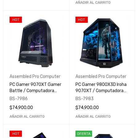
AÑADIR AL CARRITO
HOT
HOT
Assembled Pro Computer
Assembled Pro Computer
PC Gamer 9070XT Gamer
PC Gamer 9800X3D Iroha
Battle / Computadora
9070XT / Computadora
Gamer y Profesional /
Gamer y Profesional /
BS-7986
BS-7983
Assembled Pro Computer
Assembled Pro Computer
$
74,900.00
$
74,900.00
AÑADIR AL CARRITO
AÑADIR AL CARRITO
HOT
OFERTA