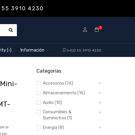
 55 3910 4230
0
ity (·)
Información
(+52) 55 3910 4230
Categorías
 Mini-
Accesorios (76)
Almacenamiento (16)
MT-
Audio (10)
Consumibles &
Suministros (1)
de la
Energía (8)
 los