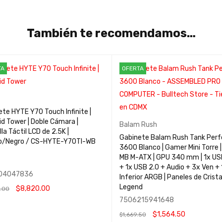
También te recomendamos…
TA
OFERTA
te HYTE Y70 Touch Infinite |
d Tower | Doble Cámara |
Balam Rush
la Táctil LCD de 2.5K |
Gabinete Balam Rush Tank Per
o/Negro / CS-HYTE-Y70TI-WB
3600 Blanco | Gamer Mini Torre 
MB M-ATX | GPU 340 mm | 1x US
+ 1x USB 2.0 + Audio + 3x Ven + 
04047836
Inferior ARGB | Paneles de Cristal
Legend
$
8,820.00
.00
7506215941648
R AL CARRITO
QUICK VIEW
$
1,564.50
$
1,669.50