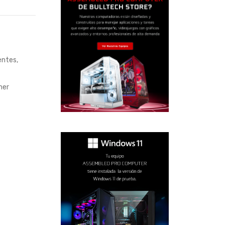
entes
,
mer