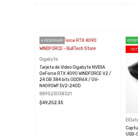
A RESERVAR
OFER
HOT
Gigabyte
 STRIX Z790-A
Tarjeta de Video Gigabyte NVIDIA
 1700 Gen 14 -
GeForce RTX 4090 WINDFORCE V2 /
Gamer
24 GB 384 bits GDDR6X / GV-
N4090WF3V2-24GD
889523038321
$
49,252.35
LEER MÁS
QUICK VIEW
ElGat
Captu
USB-C