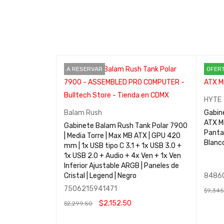
A RESERVAR
OFER
HYTE
 Blanco /
Balam Rush
Gabine
 / ARGB Fans /
ATX Mi
Gabinete Balam Rush Tank Polar 7900
Pantal
| Media Torre | Max MB ATX | GPU 420
Blanc
mm | 1x USB tipo C 3.1 + 1x USB 3.0 +
1x USB 2.0 + Audio + 4x Ven + 1x Ven
Inferior Ajustable ARGB | Paneles de
Cristal | Legend | Negro
8486
7506215941471
$
9,345
$
2,152.50
$
2,299.50
K VIEW
AÑADI
LEER MÁS
QUICK VIEW