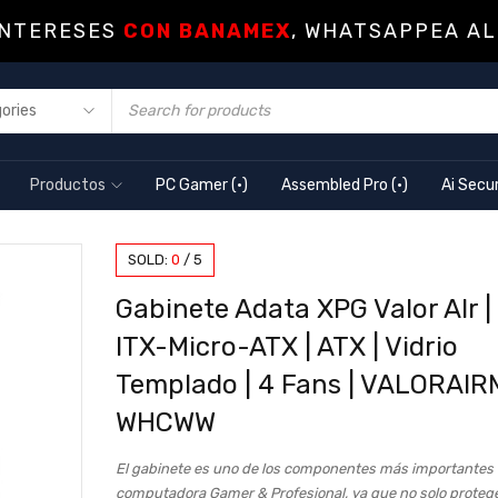
INTERESES
CON BANAMEX
, WHATSAPPEA AL
Productos
PC Gamer (·)
Assembled Pro (·)
Ai Secur
SOLD:
0
/
5
Gabinete Adata XPG Valor AIr |
ITX-Micro-ATX | ATX | Vidrio
Templado | 4 Fans | VALORAIR
WHCWW
El gabinete es uno de los componentes más importantes 
computadora Gamer & Profesional, ya que no solo protege