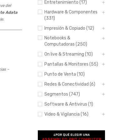
Entretenimiento (17)
ve del
Hardware & Componentes
te Adata
(331)
le.
Impresión & Copiado (12)
Notebooks &
Computadoras (250)
On live & Streaming (10)
Pantallas & Monitores (55)
cias –
Punto de Venta (10)
Redes & Conectividad (6)
Segmentos (747)
Hasta 12
pagos sin
Software & Antivirus (1)
tarjeta
con
Video & Vigilancia (16)
Mercado
Pago.
Saber más