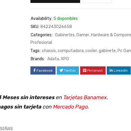
Availability:
5 disponibles
SKU:
842243026658
Categories:
Gabinetes
,
Gamer
,
Hardware & Compon
Profesional
Tags:
chassis
,
computadora
,
cooler
,
gabinete
,
Pc Ga
Brands:
Adata
,
XPG
Facebook
Twitter
Pinterest
LinkedIn
 Meses sin intereses
en
Tarjetas Banamex
.
agos sin tarjeta
con
Mercado Pago
.
ESEÑAS