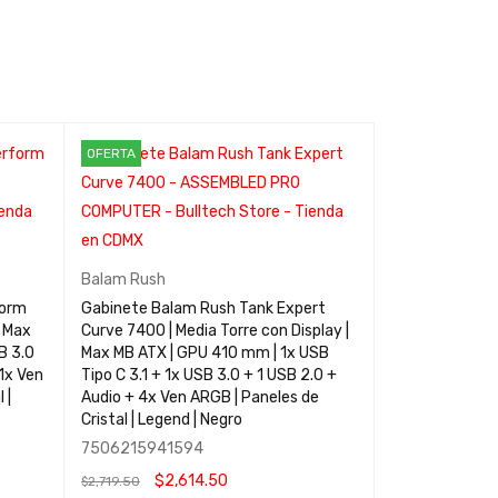
OFERTA
OFERTA
Balam Rush
Balam Rush
form
Gabinete Balam Rush Tank Expert
Gabinete Bala
| Max
Curve 7400 | Media Torre con Display |
Curve 6400 Bla
B 3.0
Max MB ATX | GPU 410 mm | 1x USB
Micro-ATX/ITX
1x Ven
Tipo C 3.1 + 1x USB 3.0 + 1 USB 2.0 +
USB 3.0 + 1X U
 |
Audio + 4x Ven ARGB | Paneles de
/ Paneles de Cr
Cristal | Legend | Negro
7506215941594
75062159416
$
2,614.50
$
2,
$
2,719.50
$
2,194.50