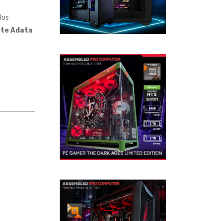
los
ete Adata