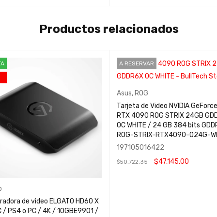
AÑADIR AL CARRITO
QUICK VIEW
Productos relacionados
TA
A RESERVAR
Asus
,
ROG
Tarjeta de Video NVIDIA GeForc
RTX 4090 ROG STRIX 24GB GD
OC WHITE / 24 GB 384 bits GDD
ROG-STRIX-RTX4090-O24G-W
197105016422
$
47,145.00
$
50,722.35
LEER MÁS
QUICK VIEW
o
radora de video ELGATO HD60 X
 / PS4 o PC / 4K / 10GBE9901 /