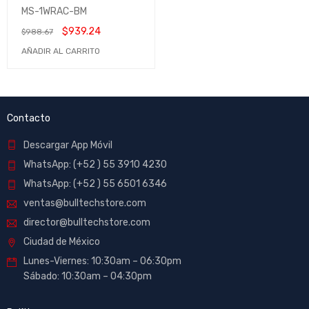
Sensor PixArt 3389 |
MS-1WRAC-BM
Omron (20 Millones de
$
939.24
$
988.67
clicks) | 16,000 DPI | MS-
1WRAC-BM
AÑADIR AL CARRITO
Contacto
Descargar App Móvil
WhatsApp: (+52 ) 55 3910 4230
WhatsApp: (+52 ) 55 6501 6346
ventas@bulltechstore.com
director@bulltechstore.com
Ciudad de México
Lunes-Viernes: 10:30am – 06:30pm
Sábado: 10:30am – 04:30pm