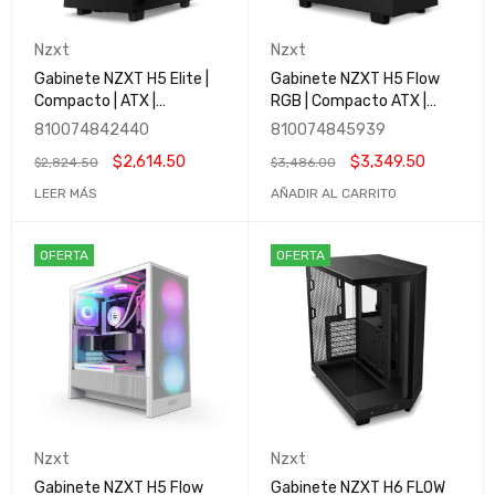
Nzxt
Nzxt
Gabinete NZXT H5 Elite |
Gabinete NZXT H5 Flow
Compacto | ATX |
RGB | Compacto ATX |
Iluminación RGB
Panel frontal perforado
810074842440
810074845939
Incorporada | Panel Frontal
para alto flujo de aire |
$
2,614.50
$
3,349.50
$
2,824.50
$
3,486.00
y Lateral de Vidrio
Cristal templado | Gestión
Templado | Gestión de
de cables | CC-H51FB-R1
LEER MÁS
AÑADIR AL CARRITO
Cables |CC-H51EB-01
OFERTA
OFERTA
Nzxt
Nzxt
Gabinete NZXT H5 Flow
Gabinete NZXT H6 FLOW