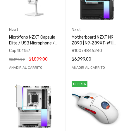
Nzxt
Nzxt
Micrófono NZXT Capsule
Motherboard NZXT N9
Elite / USB Microphone /
Z890 | N9-Z89XT-W1 |
High Resolution / Ideal
LGA1851 | ATX | Wi-Fi 7 |
Cap401157
810074846240
para Streaming /
PCIe 5.0| RGB | Negra |
$
1,899.00
$
6,999.00
$
2,199.00
Compatible con NZXT CAM
Gamer
/ Adjustable Stand /
AÑADIR AL CARRITO
AÑADIR AL CARRITO
Blanco / AP-PUMIC-W1 /
NZXTNEW
OFERTA