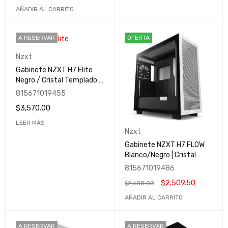
RGB | CC-H61FW-R1
AÑADIR AL CARRITO
A RESERVAR
OFERTA
Nzxt
Gabinete NZXT H7 Elite
Negro / Cristal Templado /
RGB / ARGB Fans / USB
815671019455
Tipo C / Sin fuente
$
3,570.00
LEER MÁS
Nzxt
Gabinete NZXT H7 FLOW
Blanco/Negro | Cristal
Templado | ATX | Sin
815671019486
Fuente | USB Tipo C | CM-
$
2,509.50
$
2,688.00
H71FG-01
AÑADIR AL CARRITO
A RESERVAR
A RESERVAR