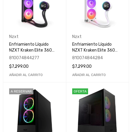
Nzxt
Nzxt
Enfriamiento Líquido
Enfriamiento Líquido
NZXT Kraken Elite 360
NZXT Kraken Elite 360
RGB / 360mm / 1,200-
RGB Blanco | 360mm |
810074844277
810074844284
2,800 ± 300RPM / Negro /
1,200-2,800 ± 300RPM |
$
7,299.00
$
7,299.00
RL-KR36E-B2
Blanco | Versión 2024 | RL-
KR36E-W2 / 2024H7
AÑADIR AL CARRITO
AÑADIR AL CARRITO
A RESERVAR
OFERTA