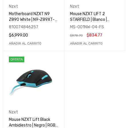
Nzxt
Nzxt
Motherboard NZXT N9
Mouse NZXT LIFT 2
Z890 White | N9-Z89XT-
STARFIELD | Blanco |
W1 | LGA1851 | ATX | Wi-Fi 7
Sensor PixArt PMW3395 |
810074846257
MS-001NW-04-FS
| PCIe 5.0| RGB | Blanca |
100 Millones de clicks |
$
6,999.00
$
834.77
$
878.70
Gamer
26000 DPI | MS-001NW-
04-FS
AÑADIR AL CARRITO
AÑADIR AL CARRITO
OFERTA
Nzxt
Mouse NZXT Lift Black
Ambidiestro | Negro | RGB |