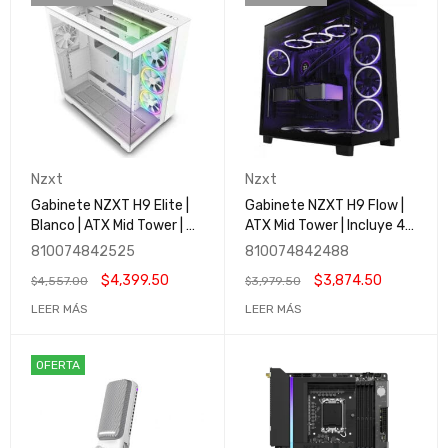
Nzxt
Nzxt
Gabinete NZXT H9 Elite |
Gabinete NZXT H9 Flow |
Blanco | ATX Mid Tower | 3
ATX Mid Tower | Incluye 4
Ventiladores RGB y 1 Sin
Ventiladores sin RGB |
810074842525
810074842488
RGB | Capacidad de hasta
Cristal Templado | Negro |
$
4,399.50
$
3,874.50
$
4,557.00
$
3,979.50
Diez Ventiladores | Cristal
CM-H91FB-01/
Templado | CM-H91EW-01
LEER MÁS
LEER MÁS
/
OFERTA