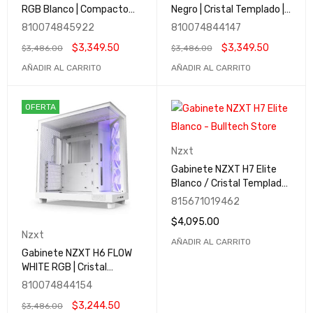
RGB Blanco | Compacto
Negro | Cristal Templado |
ATX | Panel frontal
Mini-ITX / Micro-ATX / ATX
810074845922
810074844147
perforado para alto flujo
| USB 3.2 | Tipo C | CC-
$
3,349.50
$
3,349.50
$
3,486.00
$
3,486.00
de aire | Cristal templado |
H61FB-01
Gestión de cables
AÑADIR AL CARRITO
AÑADIR AL CARRITO
OFERTA
Nzxt
Gabinete NZXT H7 Elite
Blanco / Cristal Templado
/ RGB / ARGB Fans / USB
815671019462
Tipo C / Sin fuente
$
4,095.00
Nzxt
AÑADIR AL CARRITO
Gabinete NZXT H6 FLOW
WHITE RGB | Cristal
Templado | Mini-ITX /
810074844154
Micro-ATX / ATX | USB 3.2 |
$
3,244.50
$
3,486.00
Tipo C | 3 Ventiladores