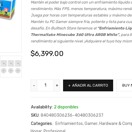
Mantén el poder bajo control con un enfriamiento líquido d
rendimiento. Más FPS, menos temperatura, máximo rendi
Juega por horas con temperaturas estables y máximo d
Mantén tu PC Gamer siempre fría, potente y lista para cua
desafío. En Bulltech Store tenemos el
“Enfriamiento Líq
Thermaltake Minecube 360 Ultra ARGB White”,
para ll
rendimiento al siguiente nivel. ¡Adquiere el tuyo hoy mism
$
6,399.00
AÑADIR AL CARRITO
BUY 
Availability:
2 disponibles
SKU:
840480306236-40480306237
Categories:
Enfriamientos
,
Gamer
,
Hardware & Com
Hogar
,
Profesional