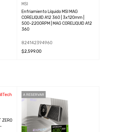
MSI
Deepcool
Enfriamiento Líquido MSI MAG
Enfriamiento 
CORELIQUID A12 360 | 3x120mm |
MYSTIQUE 360 
500-2200RPM | MAG CORELIQUID A12
LCD Personali
360
2150RPM | Neg
BKDSNMP-G-1
824142394960
69334127288
$
2,599.00
$
3,699.00
AÑADIR AL CARRITO
QUICK VIEW
AÑADIR AL CARR
A RESERVAR
A RESERVAR
Asus
T ZERO
Tarjeta de Vid
-
RTX 4080 TUF 