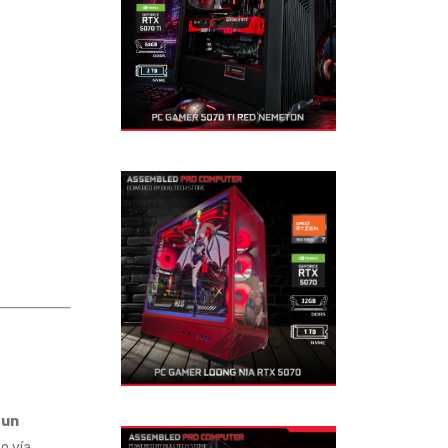
 un
o vía