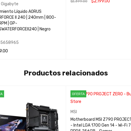
$
2,199.00
$
2,399.00
,
Gigabyte
AÑADIR AL CARRITO
QUICK VIEW
amiento Líquido AORUS
FORCE II 240 | 240mm | 800-
PM | GP-
WATERFORCEII240 | Negro
75658965
9.00
R AL CARRITO
QUICK VIEW
Productos relacionados
TA
OFERTA
MSI
Motherboard MSI Z790 PROJEC
- Intel LGA 1700 Gen 14 - Wi-Fi 7