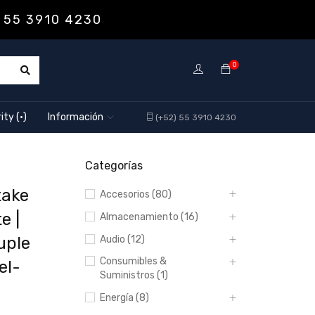
 55 3910 4230
0
ity (·)
Información
(+52) 55 3910 4230
Categorías
take
Accesorios (80)
e |
Almacenamiento (16)
uple
Audio (12)
Consumibles &
el-
Suministros (1)
Energía (8)