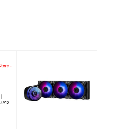
|
D A12