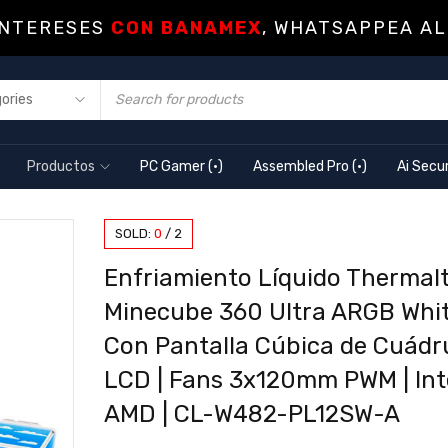
INTERESES
CON BANAMEX
, WHATSAPPEA AL
Productos
PC Gamer (·)
Assembled Pro (·)
Ai Secur
SOLD:
0
/
2
Enfriamiento Líquido Thermal
Minecube 360 Ultra ARGB Whit
Con Pantalla Cúbica de Cuádr
LCD | Fans 3x120mm PWM | Int
AMD | CL-W482-PL12SW-A