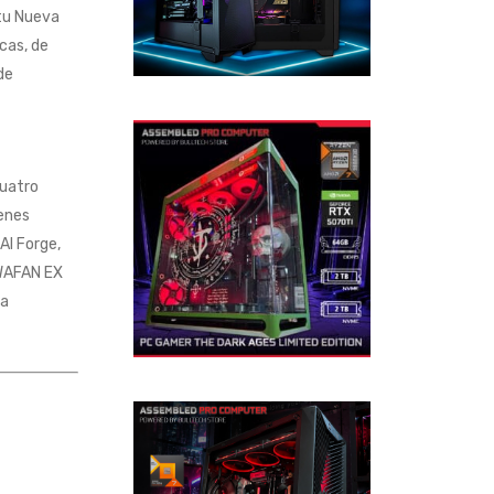
 tu Nueva
cas, de
de
cuatro
enes
AI Forge,
SWAFAN EX
na