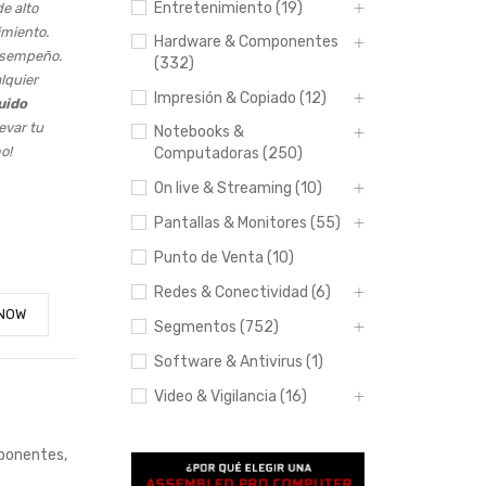
Entretenimiento (19)
e alto
miento.
Hardware & Componentes
esempeño.
(332)
lquier
Impresión & Copiado (12)
uido
evar tu
Notebooks &
o!
Computadoras (250)
Hasta 12
On live & Streaming (10)
pagos sin
tarjeta
Pantallas & Monitores (55)
con
Mercado
Punto de Venta (10)
Pago.
Saber más
Redes & Conectividad (6)
NOW
Segmentos (752)
Software & Antivirus (1)
Video & Vigilancia (16)
ponentes
,