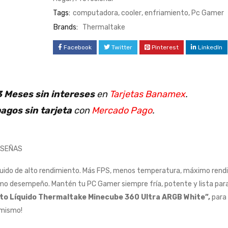
Tags:
computadora
,
cooler
,
enfriamiento
,
Pc Gamer
Brands:
Thermaltake
Facebook
Twitter
Pinterest
LinkedIn
 Meses sin intereses
en
Tarjetas Banamex
.
agos sin tarjeta
con
Mercado Pago
.
ESEÑAS
íquido de alto rendimiento. Más FPS, menos temperatura, máximo rend
o desempeño. Mantén tu PC Gamer siempre fría, potente y lista para
to Líquido Thermaltake Minecube 360 Ultra ARGB White”,
para 
 mismo!