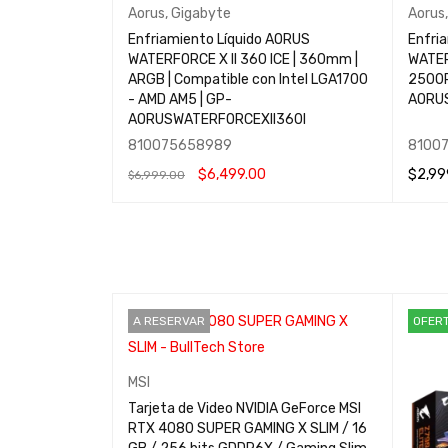
Aorus
,
Gigabyte
Aorus
K VIEW
Enfriamiento Líquido AORUS
Enfri
WATERFORCE X II 360 ICE | 360mm |
WATER
ARGB | Compatible con Intel LGA1700
2500R
- AMD AM5 | GP-
AORUS
AORUSWATERFORCEXII360I
810075658989
8100
$
6,499.00
$
2,99
$
6,999.00
AÑADIR AL CARRITO
QUICK VIEW
AÑADI
A RESERVAR
OFER
MSI
Tarjeta de Video NVIDIA GeForce MSI
RTX 4080 SUPER GAMING X SLIM / 16