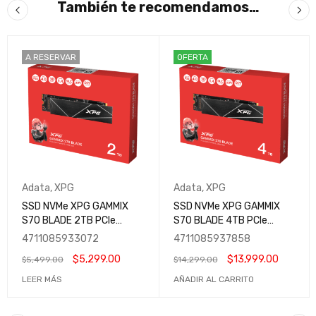
También te recomendamos…
A RESERVAR
OFERTA
Adata
,
XPG
Adata
,
XPG
SSD NVMe XPG GAMMIX
SSD NVMe XPG GAMMIX
S70 BLADE 2TB PCIe
S70 BLADE 4TB PCIe
Gen4x4 M.2 2280
Gen4x4 M.2 2280
4711085933072
4711085937858
$
5,299.00
$
13,999.00
$
5,499.00
$
14,299.00
LEER MÁS
AÑADIR AL CARRITO