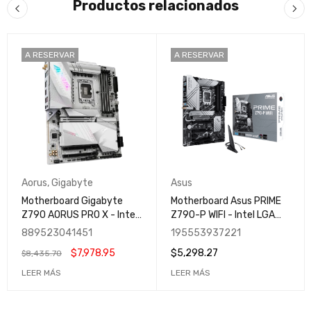
Productos relacionados
A RESERVAR
A RESERVAR
Aorus
,
Gigabyte
Asus
Motherboard Gigabyte
Motherboard Asus PRIME
Z790 AORUS PRO X - Intel
Z790-P WIFI - Intel LGA
LGA 1700 Gen 14 - DDR5
1700 Gen 14 - DDR5
889523041451
195553937221
192GB - Wifi 7 - Gamer
192GB - Wifi - Profesional
$
7,978.95
$
5,298.27
$
8,435.70
LEER MÁS
LEER MÁS