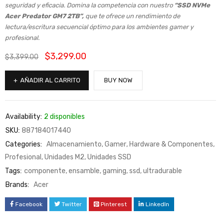
seguridad y eficacia. Domina la competencia con nuestro
“SSD NVMe
Acer Predator GM7 2TB”,
que te ofrece un rendimiento de
lectura/escritura secuencial óptimo para los ambientes gamer y
profesional.
$
3,299.00
$
3,399.00
AÑADIR AL CARRITO
BUY NOW
Availability:
2 disponibles
SKU:
887184017440
Categories:
Almacenamiento
,
Gamer
,
Hardware & Componentes
,
Profesional
,
Unidades M2
,
Unidades SSD
Tags:
componente
,
ensamble
,
gaming
,
ssd
,
ultradurable
Brands:
Acer
Facebook
Twitter
Pinterest
LinkedIn