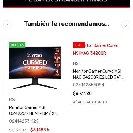
También te recomendamos…
OFERTA
HOT
MSI
Monitor Gamer Curvo MSI
MAG 342CQR E2 LCD 34" |
WQHD 2K | Ultra Wide |
824142355084
180Hz / MAG 342CQR E2 |
$
8,311.80
HDMI/DisplayPort | 1MS
MSI
AÑADIR AL CARRITO
Monitor Gamer MSI
G2422C / HDMI - DP / 24"
/ 1ms / 170Hz / VA / FHD /
824142331125
AMD FreeSync / Gaming /
$
3,148.95
$
3,623.03
1500R