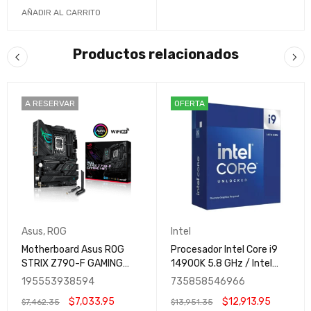
AÑADIR AL CARRITO
Productos relacionados
A RESERVAR
OFERTA
Asus
,
ROG
Intel
Motherboard Asus ROG
Procesador Intel Core i9
STRIX Z790-F GAMING
14900K 5.8 GHz / Intel
WIFI - Intel LGA 1700 Gen
UHD Graphics 770 / S-
195553938594
735858546966
14 - Wifi 6 - DDR5 192GB -
1700, 3.20GHz / 24-Core,
$
7,033.95
$
12,913.95
$
7,462.35
$
13,951.35
Gamer
36MB Cache (14va.