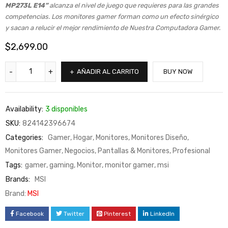
MP273L E14”
alcanza el nivel de juego que requieres para las grandes
competencias. Los monitores gamer forman como un efecto sinérgico
y sacan a relucir el mejor rendimiento de Nuestra Computadora Gamer.
$
2,699.00
AÑADIR AL CARRITO
BUY NOW
Availability:
3 disponibles
SKU:
824142396674
Categories:
Gamer
,
Hogar
,
Monitores
,
Monitores Diseño
,
Monitores Gamer
,
Negocios
,
Pantallas & Monitores
,
Profesional
Tags:
gamer
,
gaming
,
Monitor
,
monitor gamer
,
msi
Brands:
MSI
Brand:
MSI
Facebook
Twitter
Pinterest
LinkedIn