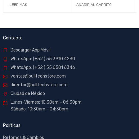
Generación - Raptor Lake)
LEER MÁS
AÑADIR AL CARRITO
Contacto
Descargar App Móvil
WhatsApp: (+52 ) 55 3910 4230
WhatsApp: (+52 ) 55 6501 6346
ventas@bulltechstore.com
director@bulltechstore.com
Ciudad de México
Lunes-Viernes: 10:30am – 06:30pm
Sábado: 10:30am – 04:30pm
Políticas
Retornos & Cambios