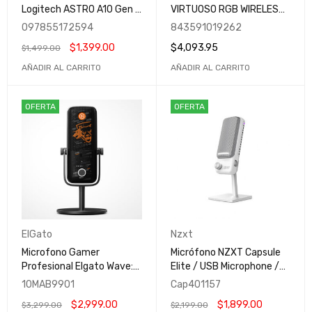
Logitech ASTRO A10 Gen 2
VIRTUOSO RGB WIRELESS
/ Alámbrico / PS5 / 2
7.1 | Inalámbrico | USB |
097855172594
843591019262
Metros / 3.5mm / Negro /
3.5mm | Blanco | CA-
$
1,399.00
$
4,093.95
$
1,499.00
939-002056
9011186-NA
AÑADIR AL CARRITO
AÑADIR AL CARRITO
OFERTA
OFERTA
ElGato
Nzxt
Microfono Gamer
Micrófono NZXT Capsule
Profesional Elgato Wave:3
Elite / USB Microphone /
CALL OF DUTY BLACK OPS
High Resolution / Ideal
10MAB9901
Cap401157
6 Wired USB / Certificado
para Streaming /
$
2,999.00
$
1,899.00
$
3,299.00
$
2,199.00
por Streamlabs /
Compatible con NZXT CAM