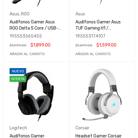
Asus
,
ROG
Asus
Audífonos Gamer Asus
Audífonos Gamer Asus
ROG Delta S Core / USB-C
TUF Gaming H1 /
/ Iluminación RGB Circular
Micrófono Certificado por
195553565455
195553174107
/ Compatible con PC,
Discord / Sonido 7.1 /
$
1,899.00
$
1,599.00
$
1,999.00
$
1,699.00
Nintendo Switch y
Compatible con PC,
Playstation / ROG DELTA S
Switch, PS4, PS5, Xbox
AÑADIR AL CARRITO
AÑADIR AL CARRITO
CORE
One, Xbox Series X
NUEVO
OFERTA
Logitech
Corsair
Audífonos Gamer
Headset Gamer Corsair