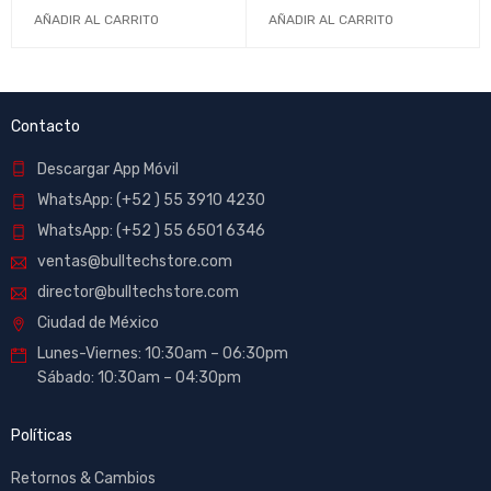
10MAB9901
/ Adjustable Stand /
AÑADIR AL CARRITO
AÑADIR AL CARRITO
Blanco / AP-PUMIC-W1 /
NZXTNEW
Contacto
Descargar App Móvil
WhatsApp: (+52 ) 55 3910 4230
WhatsApp: (+52 ) 55 6501 6346
ventas@bulltechstore.com
director@bulltechstore.com
Ciudad de México
Lunes-Viernes: 10:30am – 06:30pm
Sábado: 10:30am – 04:30pm
Políticas
Retornos & Cambios