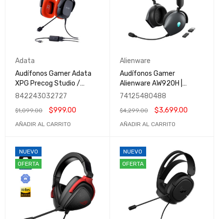
Adata
Alienware
Audífonos Gamer Adata
Audífonos Gamer
XPG Precog Studio /
Alienware AW920H |
Micrófono / Alámbricos /
Inalámbricos | Bluetooth |
842243032727
74125480488
Usb-C / PRECOG STUDIO-
3.5mm | Negros
$
999.00
$
3,699.00
$
1,099.00
$
4,299.00
BK/RDCWW
AÑADIR AL CARRITO
AÑADIR AL CARRITO
NUEVO
NUEVO
OFERTA
OFERTA