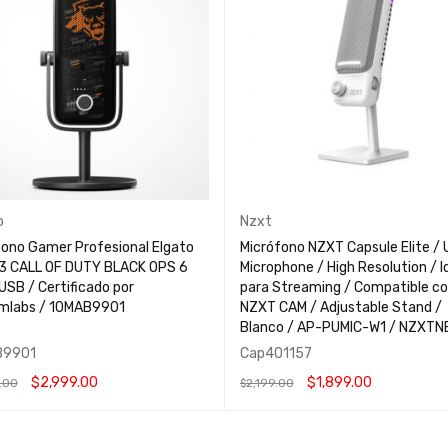
o
Nzxt
fono Gamer Profesional Elgato
Micrófono NZXT Capsule Elite /
3 CALL OF DUTY BLACK OPS 6
Microphone / High Resolution / I
USB / Certificado por
para Streaming / Compatible c
mlabs / 10MAB9901
NZXT CAM / Adjustable Stand /
Blanco / AP-PUMIC-W1 / NZXTN
B9901
Cap401157
$
2,999.00
$
1,899.00
.00
$
2,199.00
 AL CARRITO
QUICK VIEW
AÑADIR AL CARRITO
QUICK VIEW