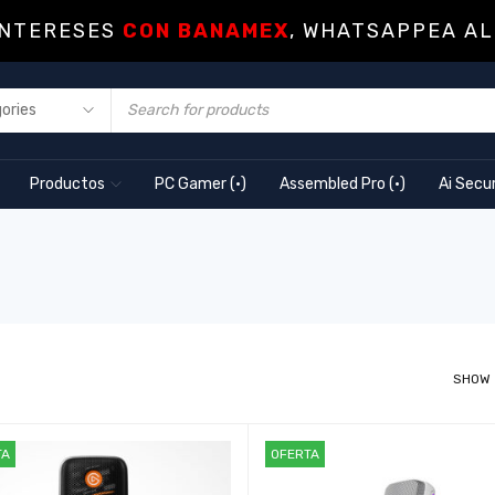
INTERESES
CON BANAMEX
, WHATSAPPEA AL
Productos
PC Gamer (·)
Assembled Pro (·)
Ai Secur
SHOW
TA
OFERTA