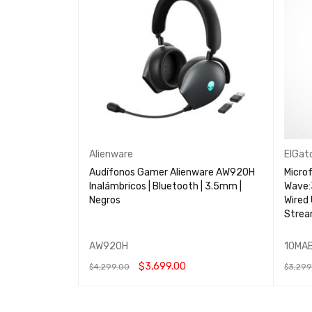
Alienware
ElGat
Audífonos Gamer Alienware AW920H
Micro
Inalámbricos | Bluetooth | 3.5mm |
Wave:
Negros
Wired 
Strea
AW920H
10MA
$
3,699.00
$
4,299.00
$
3,299
AÑADIR AL CARRITO
QUICK VIEW
AÑADIR