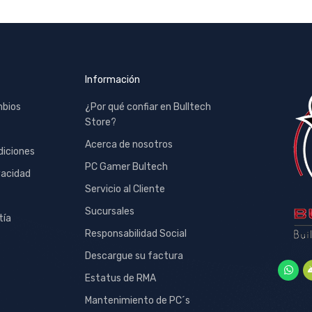
Información
mbios
¿Por qué confiar en Bulltech
Store?
Acerca de nosotros
diciones
PC Gamer Bultech
vacidad
Servicio al Cliente
Sucursales
tía
Responsabilidad Social
Descargue su factura
Estatus de RMA
Mantenimiento de PC´s