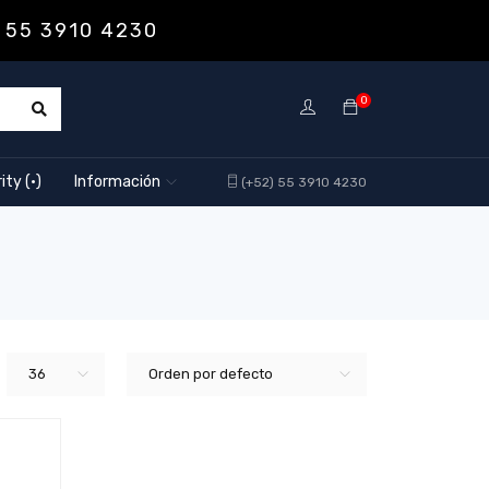
 55 3910 4230
0
ity (·)
Información
(+52) 55 3910 4230
36
Orden por defecto