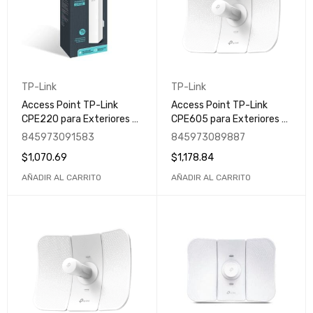
TP-Link
TP-Link
Access Point TP-Link
Access Point TP-Link
CPE220 para Exteriores /
CPE605 para Exteriores /
Inalámbrico / 300 Mbit/s /
Inalámbrico / 150 Mbit/s /
845973091583
845973089887
2.4GHZ/ 2 Antenas
5GHZ/ 23dBi
$
1,070.69
$
1,178.84
Integradas de 12dBi
AÑADIR AL CARRITO
AÑADIR AL CARRITO