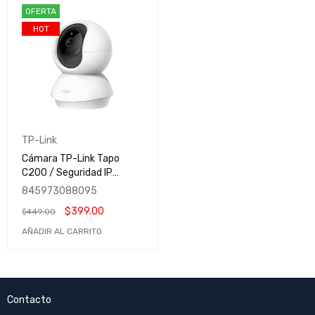
OFERTA
HOT
TP-Link
Cámara TP-Link Tapo
C200 / Seguridad IP
Smart WiFi Domo para
845973088095
Interiores / Inalámbrico /
$
399.00
$
449.00
1920x1080 Full HD /
Día/Noche /
AÑADIR AL CARRITO
Hogar&Negocio
Contacto