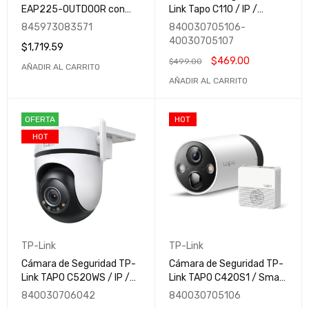
EAP225-OUTDOOR con
Link Tapo C110 / IP /
Sistema de Red Wi-Fi en
Smart / WiFi / Cubo / IR /
845973083571
840030705106-
Malla / 1200 Mbit/s / 2.4-
Interiores / Inalámbrico /
40030705107
$
1,719.59
5GHz / 1x RJ-45 /
2304 x 1296 Pixeles /
$
469.00
$
499.00
Inalámbrico
Día/Noche
AÑADIR AL CARRITO
AÑADIR AL CARRITO
OFERTA
HOT
HOT
TP-Link
TP-Link
Cámara de Seguridad TP-
Cámara de Seguridad TP-
Link TAPO C520WS / IP /
Link TAPO C420S1 / Smart
2K / Smart WiFi / Domo IR
WiFi / Bullet IR /
840030706042
840030705106
para Interiores/Exteriores
Interiores/Exteriores /