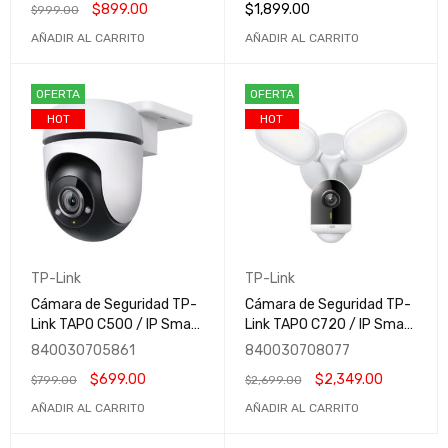
$
899.00
$
1,899.00
$
999.00
/ Inalámbrico / 2560 x
Inalámbrico / 2560 x 1440
1440 Pixeles / Día/Noche
Pixeles / Día/Noche
AÑADIR AL CARRITO
AÑADIR AL CARRITO
OFERTA
OFERTA
HOT
HOT
TP-Link
TP-Link
Cámara de Seguridad TP-
Cámara de Seguridad TP-
Link TAPO C500 / IP Smart
Link TAPO C720 / IP Smart
WiFi / Domo IR para
/ WiFi / Domo / IR para
840030705861
840030708077
Exteriores / Inalámbrico /
Exteriores / Alámbrico /
$
699.00
$
2,349.00
$
799.00
$
2,699.00
1920x1080 Full HD /
2560 x 1440 Pixeles /
Día/Noche
Día/Noche
AÑADIR AL CARRITO
AÑADIR AL CARRITO