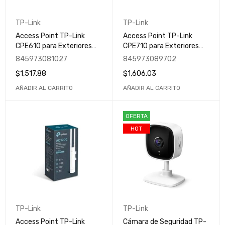
TP-Link
TP-Link
Access Point TP-Link
Access Point TP-Link
CPE610 para Exteriores
CPE710 para Exteriores
Pharos / Inalámbrico /
Pharos / Inalámbrico / 867
845973081027
845973089702
300 Mbit/s / 5GHZ / 23dBi
Mbit/s / 5GHZ / Antena
$
1,517.88
$
1,606.03
Integrada de 23dBi
AÑADIR AL CARRITO
AÑADIR AL CARRITO
OFERTA
HOT
TP-Link
TP-Link
Access Point TP-Link
Cámara de Seguridad TP-