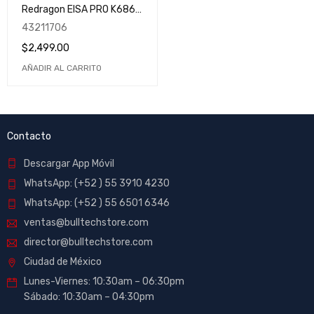
Redragon EISA PRO K686 /
Hot Swap / Inalámbrico /
43211706
RGB / 98 Teclas / 3
$
2,499.00
modos Win&Mac /
K686WB-RGB-PRO
AÑADIR AL CARRITO
Contacto
Descargar App Móvil
WhatsApp: (+52 ) 55 3910 4230
WhatsApp: (+52 ) 55 6501 6346
ventas@bulltechstore.com
director@bulltechstore.com
Ciudad de México
Lunes-Viernes: 10:30am – 06:30pm
Sábado: 10:30am – 04:30pm