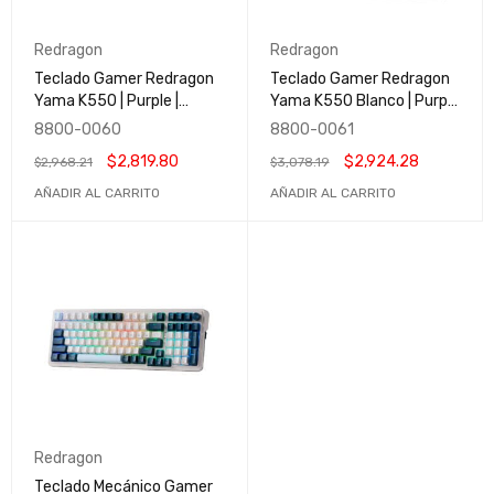
Redragon
Redragon
Teclado Gamer Redragon
Teclado Gamer Redragon
Yama K550 | Purple |
Yama K550 Blanco | Purple
Español | Negro | Rgb |
| Español | Rgb | K550RGB-
8800-0060
8800-0061
K550RGB-1-SP
1-SP
$
2,819.80
$
2,924.28
$
2,968.21
$
3,078.19
AÑADIR AL CARRITO
AÑADIR AL CARRITO
Redragon
Teclado Mecánico Gamer