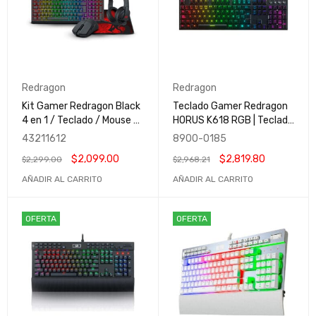
Redragon
Redragon
Kit Gamer Redragon Black
Teclado Gamer Redragon
4 en 1 / Teclado / Mouse /
HORUS K618 RGB | Teclado
Mousepad / Headset /
Mecánico | Switch Red
43211612
8900-0185
Juegos y Diseño
Ultra | Inalámbrico | Negro |
$
2,099.00
$
2,819.80
$
2,299.00
$
2,968.21
K618-RGB-SP
AÑADIR AL CARRITO
AÑADIR AL CARRITO
OFERTA
OFERTA