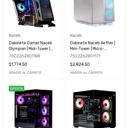
Naceb
Naceb
Gabinete Gamer Naceb
Gabinete Naceb Aether |
Olympian | Midi-Tower |
Mini-Tower | Micro-
Micro-ATX/Mini-ITX | USB
ATX/Mini-ITX | USB 3.0 | 3
7502262801188
7502262801171
2.0/3.0 | 3 Ventiladores
Ventiladores ARGB
$
1,774.50
$
2,824.50
Instalados | Negro
Instalados | Blanco | NA-
0640
AÑADIR AL CARRITO
AÑADIR AL CARRITO
OFERTA