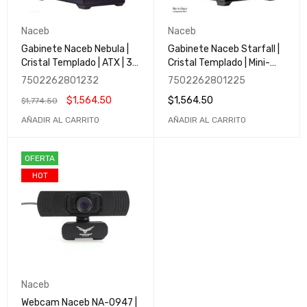
Naceb
Naceb
Gabinete Naceb Nebula |
Gabinete Naceb Starfall |
Cristal Templado | ATX | 3
Cristal Templado | Mini-
Ventiladores | Led ARGB |
Tower | Micro-ATX/Mini-
7502262801232
7502262801225
USB 3.0 | NA-0637N
ITX | Negro | 3 Ventiladores
$
1,564.50
$
1,564.50
$
1,774.50
| USB 3.0 | Negro | NA-
0636N
AÑADIR AL CARRITO
AÑADIR AL CARRITO
OFERTA
HOT
Naceb
Webcam Naceb NA-0947 |