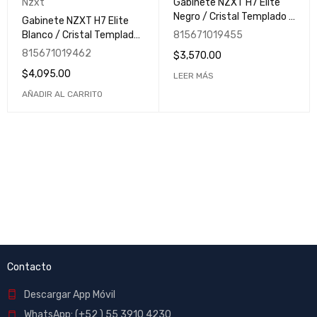
Nzxt
Gabinete NZXT H7 Elite
Negro / Cristal Templado /
Gabinete NZXT H7 Elite
RGB / ARGB Fans / USB
Blanco / Cristal Templado
815671019455
Tipo C / Sin fuente
/ RGB / ARGB Fans / USB
815671019462
$
3,570.00
Tipo C / Sin fuente
$
4,095.00
LEER MÁS
AÑADIR AL CARRITO
Contacto
Descargar App Móvil
WhatsApp: (+52 ) 55 3910 4230