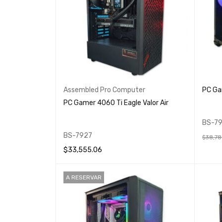
Assembled Pro Computer
PC Ga
PC Gamer 4060 Ti Eagle Valor Air
BS-79
BS-7927
$
38,78
$
33,555.06
AÑADIR
AÑADIR AL CARRITO
QUICK VIEW
A RESERVAR