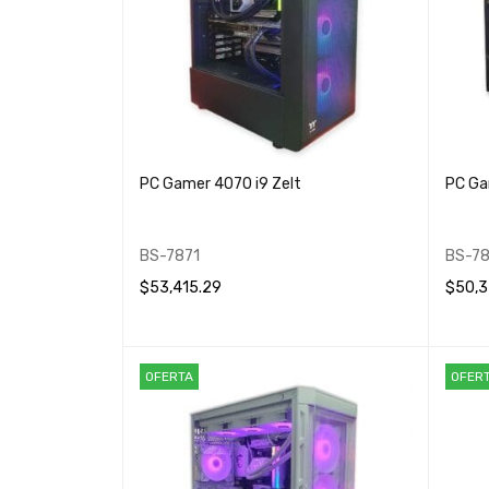
PC Gamer 4070 i9 Zelt
PC Ga
BS-7871
BS-7
$
53,415.29
$
50,3
LEER MÁS
QUICK VIEW
AÑADIR
OFERTA
OFER