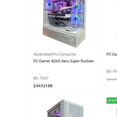
Assembled Pro Computer
PC Ga
PC Gamer 4060 Aero Súper Rushien
BS-7
BS-7907
$
31,00
$
49,921.88
AÑADIR
AÑADIR AL CARRITO
QUICK VIEW
OFER