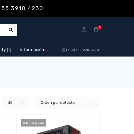
 55 3910 4230
0
ity (·)
Información
(+52) 55 3910 4230
36
Orden por defecto
A RESERVAR