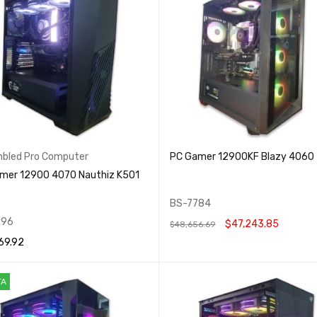
bled Pro Computer
PC Gamer 12900KF Blazy 4060
mer 12900 4070 Nauthiz K501
BS-7784
896
$
47,243.85
$
48,656.69
69.92
AÑADIR AL CARRITO
QUICK VIEW
 AL CARRITO
QUICK VIEW
TA