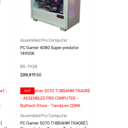
Assembled Pro Computer
PC Gamer 4080 Súper predator
14900K
BS-7928
$
88,819.50
LEER MÁS
QUICK VIEW
HOT
Assembled Pro Computer
|
PC Gamer 5070 TI IBRAHIM TRAORÉ |