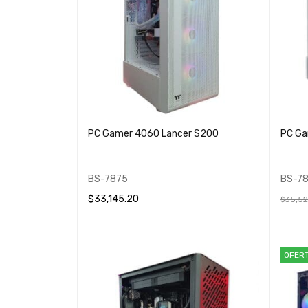
PC Gamer 4060 Lancer S200
PC Ga
BS-7875
BS-7
$
33,145.20
$
35,52
AÑADIR AL CARRITO
QUICK VIEW
AÑADIR
OFER