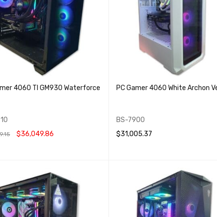
mer 4060 TI GM930 Waterforce
PC Gamer 4060 White Archon V
10
BS-7900
$
36,049.86
$
31,005.37
9.15
 AL CARRITO
QUICK VIEW
AÑADIR AL CARRITO
QUICK VIEW