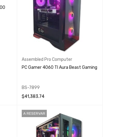
900
Assembled Pro Computer
PC Gamer 4060 TI Aura Beast Gaming
BS-7899
$
41,383.74
LEER MÁS
QUICK VIEW
A RESERVAR