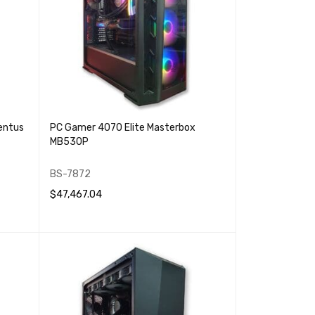
entus
PC Gamer 4070 Elite Masterbox
MB530P
BS-7872
$
47,467.04
LEER MÁS
QUICK VIEW