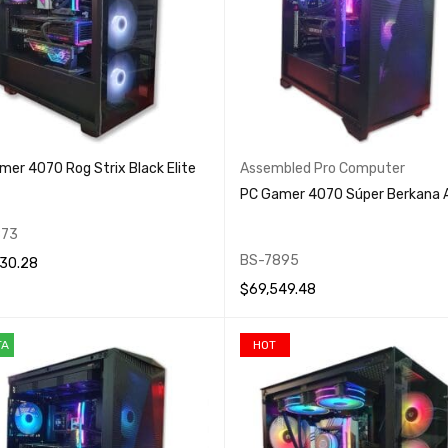
mer 4070 Rog Strix Black Elite
Assembled Pro Computer
PC Gamer 4070 Súper Berkana A
873
BS-7895
30.28
$
69,549.48
 AL CARRITO
QUICK VIEW
AÑADIR AL CARRITO
QUICK VIEW
TA
HOT