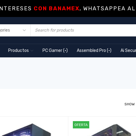
INTERESES
CON BANAMEX
, WHATSAPPEA AL
Productos
PC Gamer (·)
Assembled Pro (·)
Ai Secur
SHOW
OFERTA