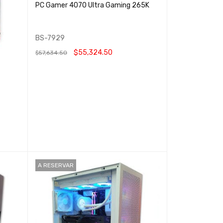
PC Gamer 4070 Ultra Gaming 265K
BS-7929
$
55,324.50
$
57,634.50
LEER MÁS
QUICK VIEW
A RESERVAR