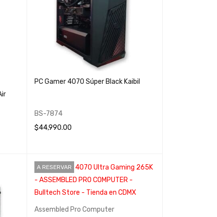
PC Gamer 4070 Súper Black Kaibil
ir
BS-7874
$
44,990.00
AÑADIR AL CARRITO
QUICK VIEW
A RESERVAR
Assembled Pro Computer