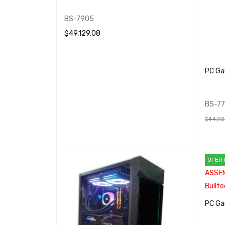
BS-7905
$
49,129.08
AÑADIR AL CARRITO
QUICK VIEW
PC Ga
BS-7
$
44,92
AÑADIR
OFER
PC Ga