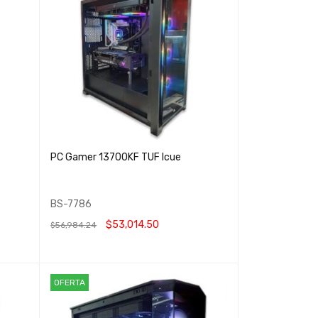
PC Gamer 13700KF TUF Icue
BS-7786
$
53,014.50
$
56,984.24
LEER MÁS
QUICK VIEW
OFERTA