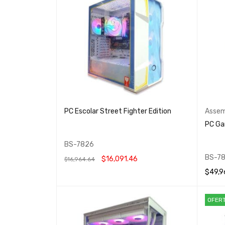
PC Escolar Street Fighter Edition
Assem
PC Ga
BS-7826
BS-7
$
16,091.46
$
16,964.64
$
49,9
AÑADIR AL CARRITO
QUICK VIEW
AÑADIR
OFER