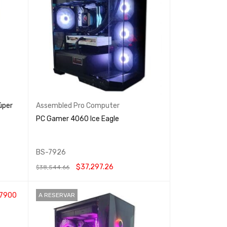
úper
Assembled Pro Computer
PC Gamer 4060 Ice Eagle
BS-7926
$
37,297.26
$
38,544.66
AÑADIR AL CARRITO
QUICK VIEW
A RESERVAR