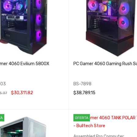
mer 4060 Evilium 5800X
PC Gamer 4060 Gaming Rush S
903
BS-7898
$
30,311.82
$
38,789.15
5.37
 AL CARRITO
QUICK VIEW
AÑADIR AL CARRITO
QUICK VIEW
TA
OFERTA
Assembled Pro Computer