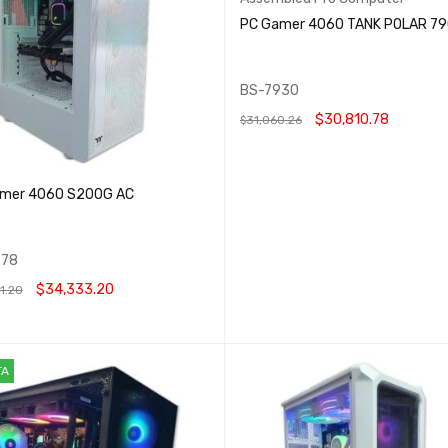
PC Gamer 4060 TANK POLAR 7
BS-7930
$
30,810.78
$
31,060.26
AÑADIR AL CARRITO
QUICK VIEW
mer 4060 S200G AC
878
$
34,333.20
1.20
 AL CARRITO
QUICK VIEW
TA