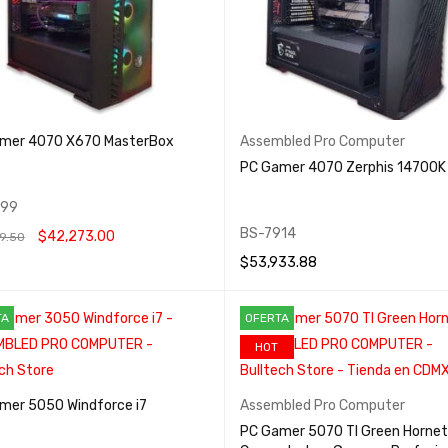
mer 4070 X670 MasterBox
Assembled Pro Computer
PC Gamer 4070 Zerphis 14700K
799
BS-7914
$
42,273.00
9.50
$
53,933.88
 AL CARRITO
QUICK VIEW
LEER MÁS
QUICK VIEW
TA
OFERTA
HOT
mer 5050 Windforce i7
Assembled Pro Computer
PC Gamer 5070 TI Green Hornet 