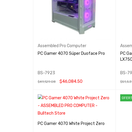
Assembled Pro Computer
Assem
PC Gamer 4070 Súper Duoface Pro
PC Ga
LX75
BS-7923
BS-7
$
46,084.50
$
49,129.08
$
51,53
AÑADIR AL CARRITO
QUICK VIEW
AÑADIR
OFER
PC Gamer 4070 White Project Zero