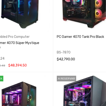
bled Pro Computer
PC Gamer 4070 Tank Pro Black
mer 4070 Súper Mystique
0
BS-7870
924
$
42,790.00
$
48,394.50
1.48
AÑADIR AL CARRITO
QUICK VIEW
 AL CARRITO
QUICK VIEW
TA
A RESERVAR