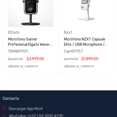
ElGato
Nzxt
Microfono Gamer
Micrófono NZXT Capsule
Profesional Elgato Wave:3
Elite / USB Microphone /
CALL OF DUTY BLACK OPS
High Resolution / Ideal
10MAB9901
Cap401157
6 Wired USB / Certificado
para Streaming /
$
2,999.00
$
1,899.00
$
3,299.00
$
2,199.00
por Streamlabs /
Compatible con NZXT CAM
10MAB9901
/ Adjustable Stand /
AÑADIR AL CARRITO
AÑADIR AL CARRITO
Blanco / AP-PUMIC-W1 /
NZXTNEW
Contacto
Descargar App Móvil
WhatsApp: (+52 ) 55 3910 4230