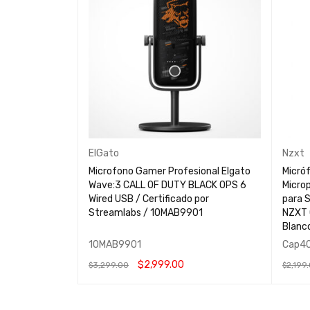
ElGato
Nzxt
Microfono Gamer Profesional Elgato
Micró
Wave:3 CALL OF DUTY BLACK OPS 6
Microp
Wired USB / Certificado por
para 
Streamlabs / 10MAB9901
NZXT 
Blanc
10MAB9901
Cap40
$
2,999.00
$
3,299.00
$
2,199
AÑADIR AL CARRITO
QUICK VIEW
AÑADIR