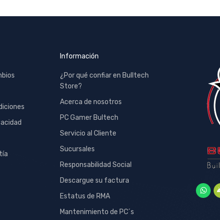
Información
mbios
¿Por qué confiar en Bulltech
Store?
Acerca de nosotros
diciones
PC Gamer Bultech
vacidad
Servicio al Cliente
Sucursales
tía
Responsabilidad Social
Descargue su factura
Estatus de RMA
Mantenimiento de PC´s