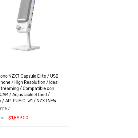
fono NZXT Capsule Elite / USB
hone / High Resolution / Ideal
Streaming / Compatible con
CAM / Adjustable Stand /
o / AP-PUMIC-W1 / NZXTNEW
1157
$
1,899.00
.00
 AL CARRITO
QUICK VIEW