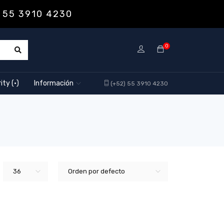
 55 3910 4230
0
ity (·)
Información
(+52) 55 3910 4230
36
Orden por defecto