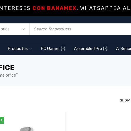
INTERESES
CON BANAMEX
, WHATSAPPEA AL
Productos
PC Gamer (·)
Assembled Pro (·)
Ai Secur
FICE
e office”
SHOW
TA