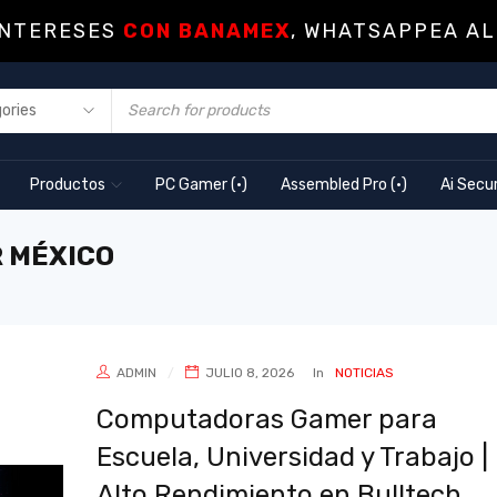
INTERESES
CON BANAMEX
, WHATSAPPEA AL
Productos
PC Gamer (·)
Assembled Pro (·)
Ai Secur
 MÉXICO
ADMIN
JULIO 8, 2026
In
NOTICIAS
Computadoras Gamer para
Escuela, Universidad y Trabajo |
Alto Rendimiento en Bulltech