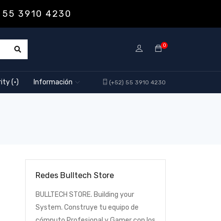
 55 3910 4230
0
ity (·)
Información
(+52) 55 3910 4230
Redes Bulltech Store
BULLTECH STORE. Building your
System. Construye tu equipo de
cómputo Profesional y Gamer con los