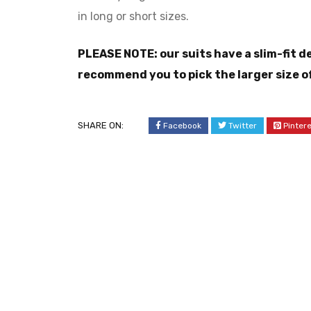
in long or short sizes.
PLEASE NOTE: our suits have a slim-fit d
recommend you to pick the larger size o
SHARE ON:
Facebook
Twitter
Pinter