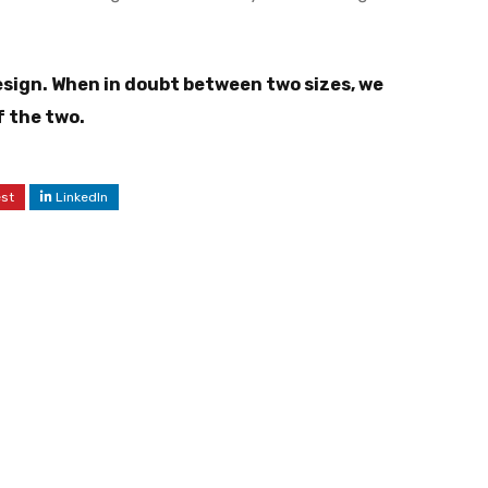
esign. When in doubt between two sizes, we
f the two.
est
LinkedIn