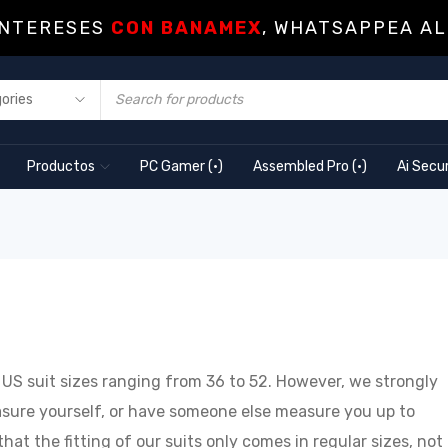
INTERESES
CON BANAMEX
, WHATSAPPEA AL
Productos
PC Gamer (·)
Assembled Pro (·)
Ai Secur
d US suit sizes ranging from 36 to 52. However, we strongly
asure yourself, or have someone else measure you up to
hat the fitting of our suits only comes in regular sizes, not