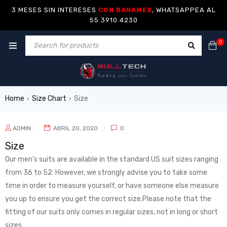
3 MESES SIN INTERESES
CON BANAMEX
, WHATSAPPEA AL
55 3910 4230
0
Home
Size Chart
Size
›
›
ADMIN
ABRIL 20, 2020
0
Size
Our men’s suits are available in the standard US suit sizes ranging
from 36 to 52. However, we strongly advise you to take some
time in order to measure yourself, or have someone else measure
you up to ensure you get the correct size.Please note that the
fitting of our suits only comes in regular sizes, not in long or short
sizes.