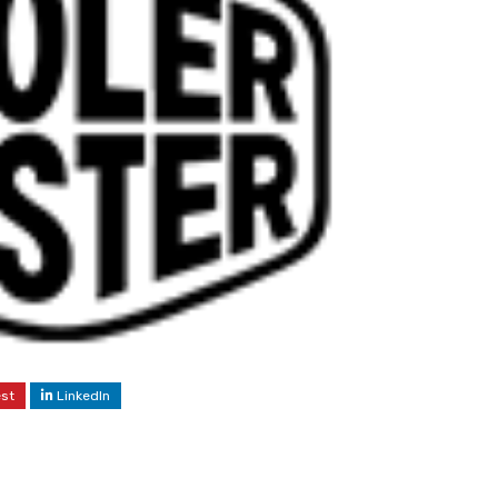
est
LinkedIn