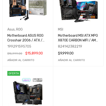
Asus
,
ROG
MSI
Motherboard ASUS ROG
Motherboard MSI ATX MPG
Crosshair 2006 / ATX /
X870E CARBON WIFI / AM5
AMD X870E / DDR5 Hasta
/ HDMI /| Hasta 256GB
199291595705
824142382219
256GB / PCIe 5.0 / Wi-Fi 7
DDR5 / MPG X870E
$
15,899.00
$
9,999.00
$
15,999.00
/ USB4 40Gbps / Dual LAN
CARBON WIFI / Máximo
10GbE + 5GbE / ROG
rendimiento para Gaming,
AÑADIR AL CARRITO
AÑADIR AL CARRITO
CROSSHAIR 2006 /
IA y Creación de Contenido
Máximo rendimiento para
Gaming, IA y Creación de
OFERTA
Contenido