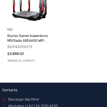
MSI
Router Gamer Inalambrico
MSI Radix AXE6600 WIFI
6E TRI-BAND | 6600mbps |
824142296073
802.11ax | RADIX AXE6600
$
4,888.00
WIFI 6E TRI-BAND GAMING
AÑADIR AL CARRITO
Contacto
Descargar App Móvil
WhatsApp: (+52 ) 55 3910 4230