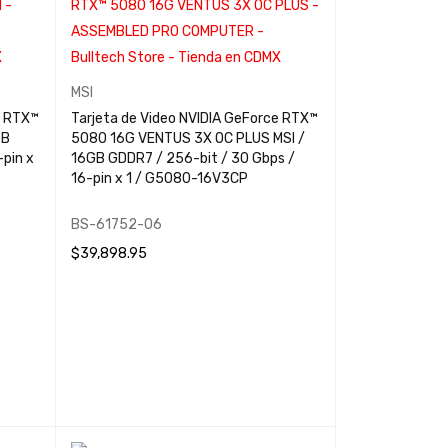
MSI
e RTX™
Tarjeta de Video NVIDIA GeForce RTX™
GB
5080 16G VENTUS 3X OC PLUS MSI /
pin x
16GB GDDR7 / 256-bit / 30 Gbps /
16-pin x 1 / G5080-16V3CP
BS-61752-06
$
39,898.95
LEER MÁS
QUICK VIEW