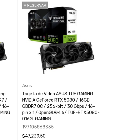
A RESERVAR
Asus
ing
Tarjeta de Video ASUS TUF GAMING
7 /
NVIDIA GeForce RTX 5080 / 16GB
GDDR7 OC / 256-bit / 30 Gbps / 16-
pin x 1 / OpenGL®4.6/ TUF-RTX5080-
O16G-GAMING
197105868335
$
47,239.50