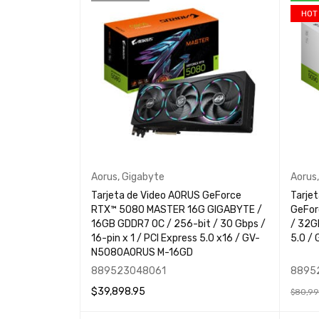
HOT
Aorus
,
Gigabyte
Aorus
Tarjeta de Video AORUS GeForce
Tarje
RTX™ 5080 MASTER 16G GIGABYTE /
GeFor
16GB GDDR7 OC / 256-bit / 30 Gbps /
/ 32G
16-pin x 1 / PCI Express 5.0 x16 / GV-
5.0 / 
N5080AORUS M-16GD
889523048061
8895
$
39,898.95
$
80,99
LEER MÁS
QUICK VIEW
AÑADIR