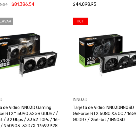
$
81,386.54
$
44,098.95
0.04
MÁS
QUICK VIEW
AÑADIR AL CARRITO
QUICK VIEW
SERVAR
HOT
D
INNO3D
ta de Video INNO3D Gaming
Tarjeta de Video INNO3DNNO3D
ce RTX™ 5090 32GB GDDR7 /
GeForce RTX 5080 X3 OC / 16G
32 Gbps / 3352 TOPs / 16-
GDDR7 / 256-bit / INNO3D
pin x 1 / N50903-32D7X-17593928