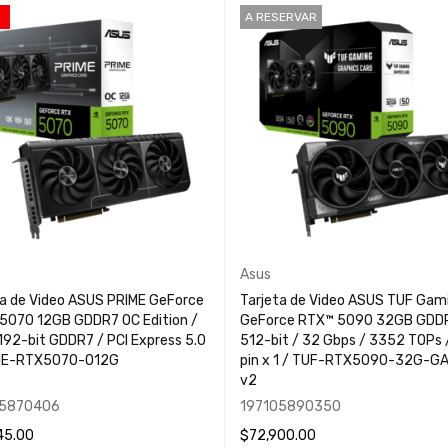
A RESERVAR
Asus
ta de Video ASUS PRIME GeForce
Tarjeta de Video ASUS TUF Gam
5070 12GB GDDR7 OC Edition /
GeForce RTX™ 5090 32GB GDDR
192-bit GDDR7 / PCI Express 5.0
512-bit / 32 Gbps / 3352 TOPs / 16-
ME-RTX5070-O12G
pin x 1 / TUF-RTX5090-32G-GAMING
v2
05870406
197105890350
45.00
$
72,900.00