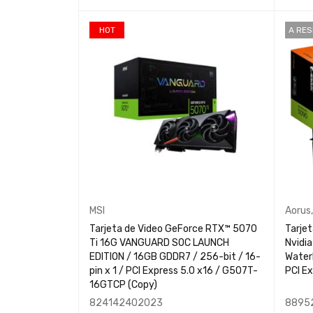
AÑADIR
HOT
A RE
MSI
Aorus
Tarjeta de Video GeForce RTX™ 5070
Tarje
Ti 16G VANGUARD SOC LAUNCH
Nvidi
EDITION / 16GB GDDR7 / 256-bit / 16-
WaterF
pin x 1 / PCI Express 5.0 x16 / G507T-
PCI Ex
16GTCP (Copy)
824142402023
8895