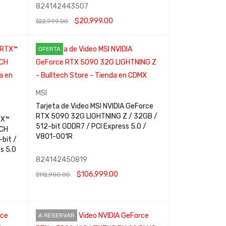
824142443507
$
20,999.00
$
22,999.00
AÑADIR AL CARRITO
QUICK VIEW
OFERTA
MSI
Tarjeta de Video MSI NVIDIA GeForce
RTX 5090 32G LIGHTNING Z / 32GB /
TX™
512-bit GDDR7 / PCI Express 5.0 /
CH
V801-001R
bit /
s 5.0
824142450819
$
106,999.00
$
112,900.00
AÑADIR AL CARRITO
QUICK VIEW
A RESERVAR