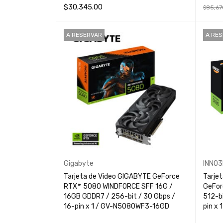
$
30,345.00
$
85,67
AÑADIR AL CARRITO
QUICK VIEW
LEER 
A RESERVAR
A RE
Gigabyte
INNO3
Tarjeta de Video GIGABYTE GeForce
Tarje
RTX™ 5080 WINDFORCE SFF 16G /
GeFor
16GB GDDR7 / 256-bit / 30 Gbps /
512-bit / 
16-pin x 1 / GV-N5080WF3-16GD