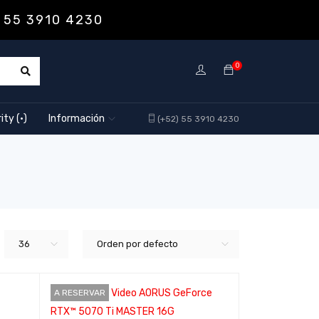
 55 3910 4230
0
ity (·)
Información
(+52) 55 3910 4230
36
Orden por defecto
A RESERVAR