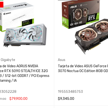
,
Gigabyte
Asus
ta de Video AORUS NVIDIA
Tarjeta de Video ASUS GeForce
ce RTX 5090 STEALTH ICE 32G
3070 Noctua OC Edition 8GB G
B / 512-bit GDDR7 / PCI Express
Gaming / IA
23052228
195553485753
$
79,900.00
$
9,345.00
9.00
 AL CARRITO
QUICK VIEW
LEER MÁS
QUICK VIEW