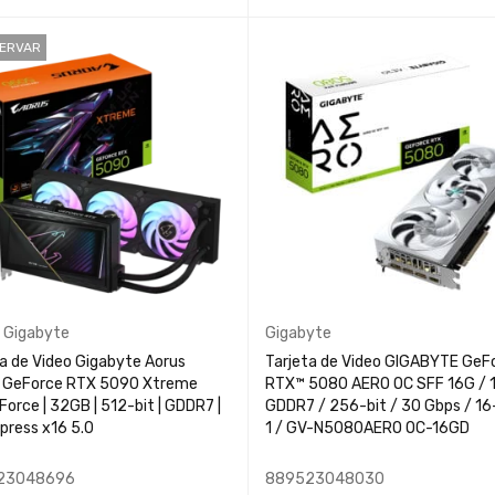
 AL CARRITO
QUICK VIEW
LEER MÁS
QUICK VIEW
SERVAR
,
Gigabyte
Gigabyte
ta de Video Gigabyte Aorus
Tarjeta de Video GIGABYTE GeF
a GeForce RTX 5090 Xtreme
RTX™ 5080 AERO OC SFF 16G / 
orce | 32GB | 512-bit | GDDR7 |
GDDR7 / 256-bit / 30 Gbps / 16-
press x16 5.0
1 / GV-N5080AERO OC-16GD
23048696
889523048030