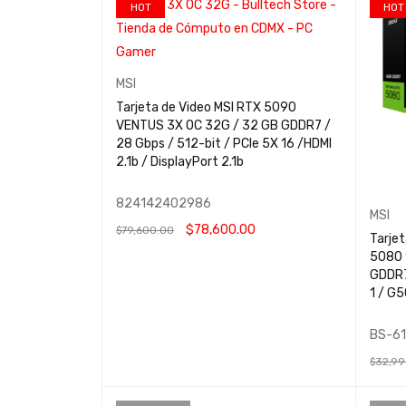
HOT
HOT
MSI
Tarjeta de Video MSI RTX 5090
VENTUS 3X OC 32G / 32 GB GDDR7 /
28 Gbps / 512-bit / PCIe 5X 16 /HDMI
2.1b / DisplayPort 2.1b
824142402986
MSI
$
78,600.00
$
79,600.00
Tarje
5080 
AÑADIR AL CARRITO
QUICK VIEW
GDDR7
1 / G
BS-6
$
32,99
AÑADIR