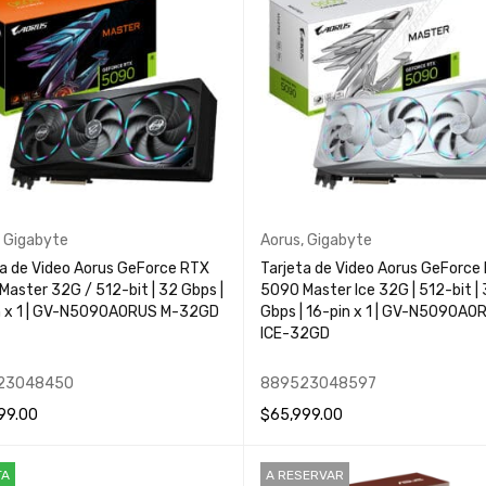
,
Gigabyte
Aorus
,
Gigabyte
ta de Video Aorus GeForce RTX
Tarjeta de Video Aorus GeForce
aster 32G / 512-bit | 32 Gbps |
5090 Master Ice 32G | 512-bit |
n x 1 | GV-N5090AORUS M-32GD
Gbps | 16-pin x 1 | GV-N5090A
ICE-32GD
23048450
889523048597
99.00
$
65,999.00
MÁS
QUICK VIEW
LEER MÁS
QUICK VIEW
TA
A RESERVAR