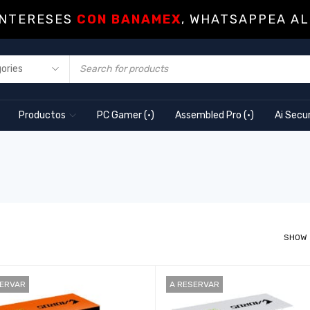
INTERESES
CON BANAMEX
, WHATSAPPEA AL
Productos
PC Gamer (·)
Assembled Pro (·)
Ai Secur
SHOW
SERVAR
A RESERVAR