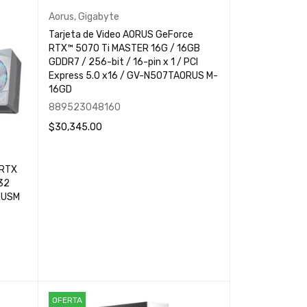
Aorus
,
Gigabyte
Tarjeta de Video AORUS GeForce
RTX™ 5070 Ti MASTER 16G / 16GB
GDDR7 / 256-bit / 16-pin x 1 / PCI
Express 5.0 x16 / GV-N507TAORUS M-
16GD
889523048160
$
30,345.00
LEER MÁS
QUICK VIEW
 RTX
 32
ORUSM
OFERTA