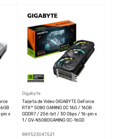
LEER MÁS
QUICK VIEW
Gigabyte
orce
Tarjeta de Video GIGABYTE GeForce
16GB
RTX™ 5080 GAMING OC 16G / 16GB
pin x
GDDR7 / 256-bit / 30 Gbps / 16-pin x
1 / GV-N5080GAMING OC-16GD
889523047521