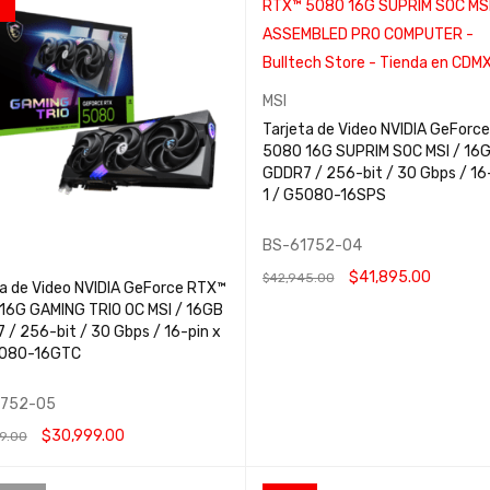
MSI
Tarjeta de Video NVIDIA GeForc
5080 16G SUPRIM SOC MSI / 16
GDDR7 / 256-bit / 30 Gbps / 16-
1 / G5080-16SPS
BS-61752-04
$
41,895.00
$
42,945.00
ta de Video NVIDIA GeForce RTX™
16G GAMING TRIO OC MSI / 16GB
LEER MÁS
QUICK VIEW
 / 256-bit / 30 Gbps / 16-pin x
5080-16GTC
1752-05
$
30,999.00
9.00
 AL CARRITO
QUICK VIEW