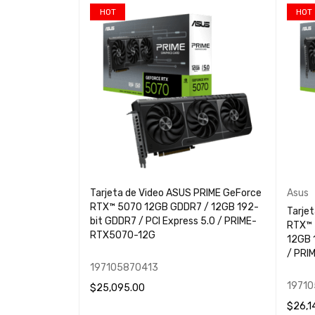
HOT
HOT
Tarjeta de Video ASUS PRIME GeForce
Asus
RTX™ 5070 12GB GDDR7 / 12GB 192-
Tarje
bit GDDR7 / PCI Express 5.0 / PRIME-
RTX™ 
RTX5070-12G
12GB 
/ PRI
197105870413
1971
$
25,095.00
$
26,1
AÑADIR AL CARRITO
QUICK VIEW