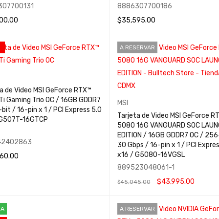
307700131
8886307700186
00.00
$
35,595.00
MÁS
QUICK VIEW
AÑADIR AL CARRITO
QUICK VIEW
A RESERVAR
ta de Video MSI GeForce RTX™
Ti Gaming Trio OC / 16GB GDDR7
MSI
bit / 16-pin x 1 / PCI Express 5.0
Tarjeta de Video MSI GeForce R
x16 / G507T-16GTCP
5080 16G VANGUARD SOC LAUN
EDITION / 16GB GDDR7 OC / 256-
42402863
30 Gbps / 16-pin x 1 / PCI Expres
x16 / G5080-16VGSL
60.00
889523048061-1
 AL CARRITO
QUICK VIEW
$
43,995.00
$
45,045.00
LEER MÁS
QUICK VIEW
TA
A RESERVAR