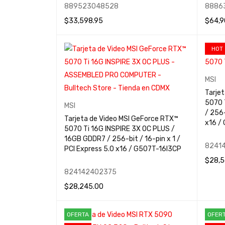
889523048528
8886
$
33,598.95
$
64,9
LEER MÁS
QUICK VIEW
LEER 
HOT
MSI
Tarje
5070 
MSI
/ 256-
Tarjeta de Video MSI GeForce RTX™
5070 Ti 16G INSPIRE 3X OC PLUS /
16GB GDDR7 / 256-bit / 16-pin x 1 /
8241
PCI Express 5.0 x16 / G507T-16I3CP
$
28,5
824142402375
AÑADIR
$
28,245.00
AÑADIR AL CARRITO
QUICK VIEW
OFERTA
OFER