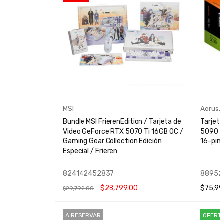
MSI
Aorus
Bundle MSI FrierenEdition / Tarjeta de
Tarje
Video GeForce RTX 5070 Ti 16GB OC /
5090 M
Gaming Gear Collection Edición
16-pi
Especial / Frieren
824142452837
8895
$
28,799.00
$
75,9
$
29,799.00
AÑADIR AL CARRITO
QUICK VIEW
LEER 
A RESERVAR
OFER