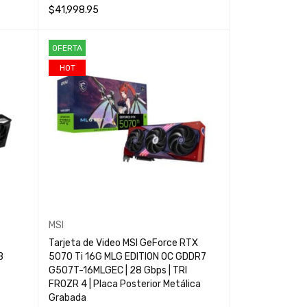
$
41,998.95
AÑADIR AL CARRITO
QUICK VIEW
OFERTA
HOT
MSI
Tarjeta de Video MSI GeForce RTX
B
5070 Ti 16G MLG EDITION OC GDDR7
G507T-16MLGEC | 28 Gbps | TRI
FROZR 4 | Placa Posterior Metálica
Grabada