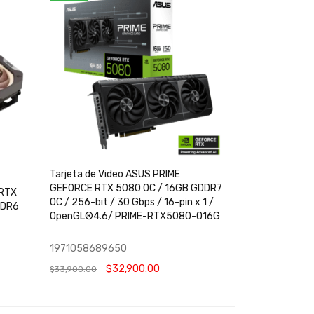
Tarjeta de Video ASUS PRIME
GEFORCE RTX 5080 OC / 16GB GDDR7
 RTX
OC / 256-bit / 30 Gbps / 16-pin x 1 /
DDR6
OpenGL®4.6/ PRIME-RTX5080-O16G
1971058689650
$
32,900.00
$
33,900.00
AÑADIR AL CARRITO
QUICK VIEW