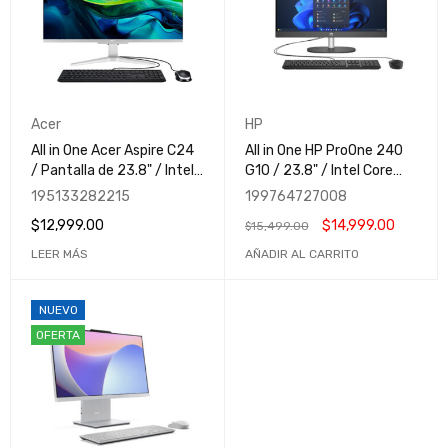
Acer
HP
All in One Acer Aspire C24
All in One HP ProOne 240
/ Pantalla de 23.8" / Intel
G10 / 23.8" / Intel Core
Core i3 1305U / 8GB /
Ultra 5 125U / 8GB DDR5 /
195133282215
199764727008
512GB SSD / Win11 Home /
512GB SSD / Win 11 Home
$
12,999.00
$
14,999.00
$
15,499.00
Plata / Hogar - Negocio -
/ CS4D4LT / Hogar -
Escuela
Negocio - Escuela
LEER MÁS
AÑADIR AL CARRITO
NUEVO
OFERTA