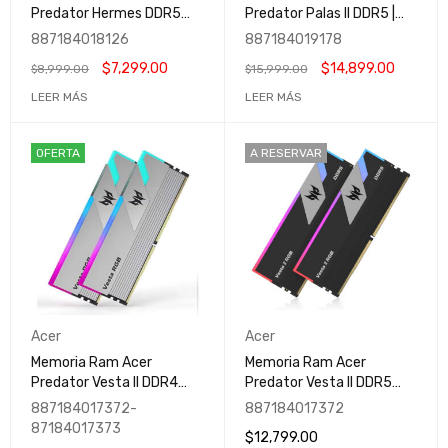
Predator Hermes DDR5
Predator Palas II DDR5 |
32GB RGB Blanca |
Negras | 6000MHz | 64GB
887184018126
887184019178
6800MHz | 32GB
(2x32GB) | CL32 | XMP
$
7,299.00
$
14,899.00
$
8,999.00
$
15,999.00
(2x16GB) | CL32 | XMP |
BL.9BWWR.399
LEER MÁS
LEER MÁS
OFERTA
A RESERVAR
Acer
Acer
Memoria Ram Acer
Memoria Ram Acer
Predator Vesta II DDR4
Predator Vesta II DDR5
16GB RGB / 2x8GB /
32GB RGB / 2x16GB /
887184017372-
887184017372
3200MT/s / CL32 /
6800MT/s / CL32 / RGB
87184017373
$
12,799.00
BL.9BWWR.291