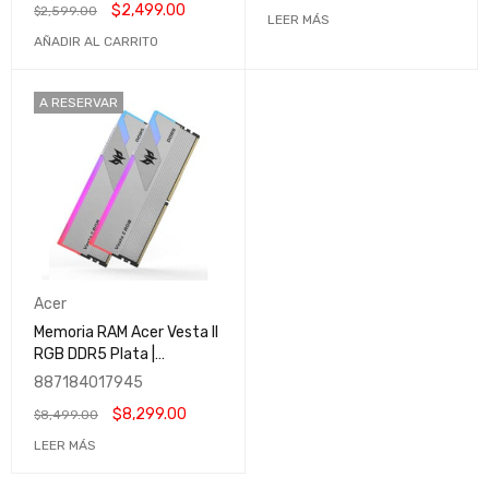
$
2,499.00
$
2,599.00
LEER MÁS
AÑADIR AL CARRITO
A RESERVAR
Acer
Memoria RAM Acer Vesta II
RGB DDR5 Plata |
6000MHz | 32GB (Módulos
887184017945
2x16GB) | CL38 | XMP |
$
8,299.00
$
8,499.00
BL.9BWWR.382
LEER MÁS