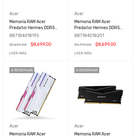
Acer
Acer
Memoria RAM Acer
Memoria RAM Acer
Predator Hermes DDR5
Predator Hermes DDR5
32GB RGB | Negro |
32GB RGB | Plata |
887184018195
887184018201
7200MHz | 32GB (2x16GB)
7200MHz | 32GB (2x16GB)
$
8,699.00
$
8,699.00
$
9,699.00
$
9,799.00
| CL32 | XMP |
| CL32 | XMP
BL.9BWWR.406
LEER MÁS
LEER MÁS
A RESERVAR
A RESERVAR
Acer
Acer
Memoria RAM Acer
Memoria RAM Acer