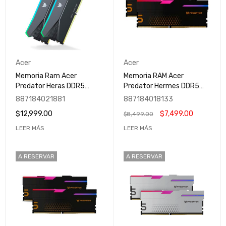
Acer
Acer
Memoria Ram Acer
Memoria RAM Acer
Predator Heras DDR5
Predator Hermes DDR5
32GB RGB / 2x16GB /
32GB RGB | Negro |
887184021881
887184018133
6400MT/s / CL32 / RGB
6800MHz | 32GB
$
12,999.00
$
7,499.00
$
8,499.00
(2x16GB) | CL32 | XMP |
BL.9BWWR.400
LEER MÁS
LEER MÁS
A RESERVAR
A RESERVAR