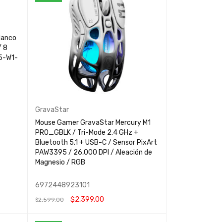
lanco
/ 8
05-W1-
GravaStar
Mouse Gamer GravaStar Mercury M1
PRO_GBLK / Tri-Mode 2.4 GHz +
Bluetooth 5.1 + USB-C / Sensor PixArt
PAW3395 / 26,000 DPI / Aleación de
Magnesio / RGB
6972448923101
$
2,399.00
$
2,599.00
AÑADIR AL CARRITO
QUICK VIEW