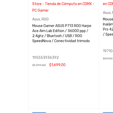
Asus
,
Asus
,
ROG
Mouse
Inalá
Mouse Gamer ASUS P713 ROG Harpe
Pro 42
Ace Aim Lab Edition / 36000 ppp /
/ Spe
2.4ghz / Bluetooh / USB / ROG
SpeedNova / Conectividad trimodo
1971
195553936392
$
1,990
$
1,699.00
$
1,799.00
AÑADIR
AÑADIR AL CARRITO
QUICK VIEW