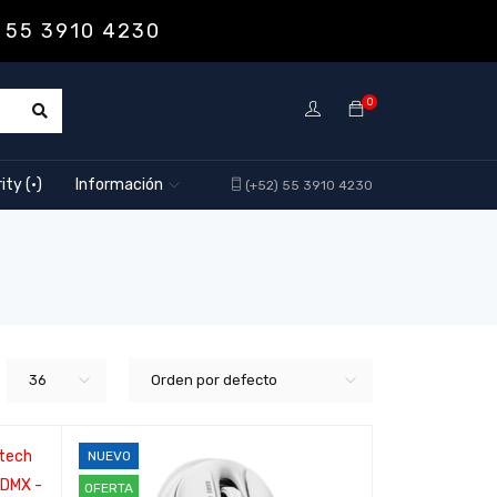
 55 3910 4230
0
ity (·)
Información
(+52) 55 3910 4230
36
Orden por defecto
NUEVO
OFERTA