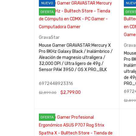
NUEVO
NUEV
OFERTA
OFER
GravaStar
Mouse Gamer GRAVASTAR Mercury X
Grava
Pro 8KHz Galaxy Black / Inalámbrico /
Mouse
Aleación de magnesio ultraligera /
Pro 8K
32,000 DPI / Ultra ligero de 49g /
Inalám
Sensor PAW 3950 / GS X PRO_BLK
ultral
de 49
6972448923316
PRO_
6972
$
2,799.00
$
2,899.00
$
2,899
AÑADIR AL CARRITO
QUICK VIEW
AÑADIR
OFERTA