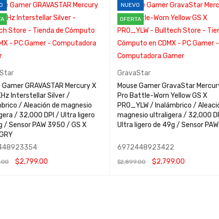
O
NUEVO
TA
OFERTA
Star
GravaStar
 Gamer GRAVASTAR Mercury X
Mouse Gamer GravaStar Mercur
Hz Interstellar Silver /
Pro Battle-Worn Yellow GS X
brico / Aleación de magnesio
PRO_YLW / Inalámbrico / Aleaci
igera / 32,000 DPI / Ultra ligero
magnesio ultraligera / 32,000 DP
g / Sensor PAW 3950 / GS X
Ultra ligero de 49g / Sensor PA
GRY
448923354
6972448923422
$
2,799.00
$
2,799.00
.00
$
2,899.00
 AL CARRITO
QUICK VIEW
AÑADIR AL CARRITO
QUICK VIEW