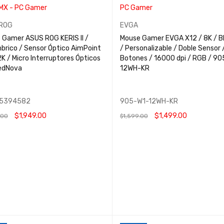
ROG
EVGA
 Gamer ASUS ROG KERIS II /
Mouse Gamer EVGA X12 / 8K / B
mbrico / Sensor Óptico AimPoint
/ Personalizable / Doble Sensor 
K / Micro Interruptores Ópticos
Botones / 16000 dpi / RGB / 9
edNova
12WH-KR
05394582
905-W1-12WH-KR
$
1,949.00
$
1,499.00
.00
$
1,599.00
 AL CARRITO
QUICK VIEW
AÑADIR AL CARRITO
QUICK VIEW