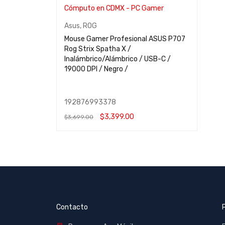
Asus
,
ROG
Mouse Gamer Profesional ASUS P707
Rog Strix Spatha X /
Inalámbrico/Alámbrico / USB-C /
19000 DPI / Negro /
192876993378
$
3,399.00
$
3,699.00
AÑADIR AL CARRITO
QUICK VIEW
Contacto