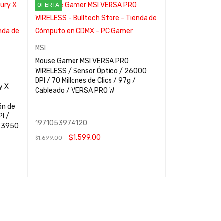
OFERTA
MSI
Mouse Gamer MSI VERSA PRO
WIRELESS / Sensor Óptico / 26000
DPI / 70 Millones de Clics / 97g /
y X
Cableado / VERSA PRO W
ón de
I /
1971053974120
W 3950
$
1,599.00
$
1,699.00
AÑADIR AL CARRITO
QUICK VIEW