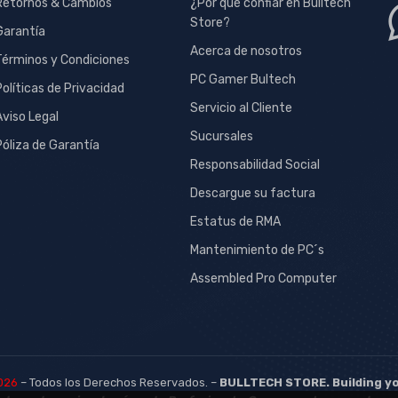
Retornos & Cambios
¿Por qué confiar en Bulltech
Store?
Garantía
Acerca de nosotros
Términos y Condiciones
PC Gamer Bultech
Políticas de Privacidad
Servicio al Cliente
Aviso Legal
Sucursales
Póliza de Garantía
Responsabilidad Social
Descargue su factura
Estatus de RMA
Mantenimiento de PC´s
Assembled Pro Computer
2026
– Todos los Derechos Reservados. –
BULLTECH STORE. Building y