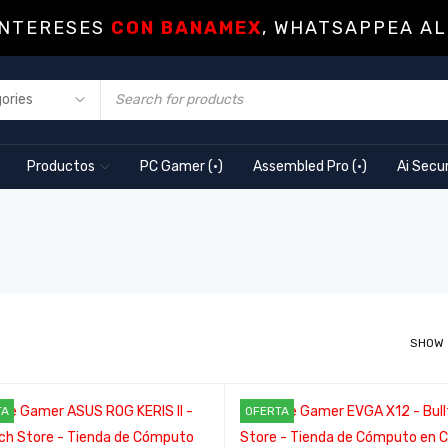
INTERESES
CON BANAMEX
, WHATSAPPEA AL
Productos
PC Gamer (·)
Assembled Pro (·)
Ai Secur
SHOW
TA
OFERTA