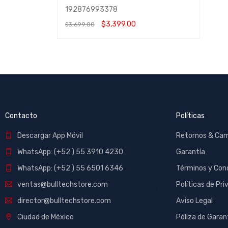
192876993378
$
3,399.00
$
3,699.00
AÑADIR AL CARRITO
QUICK VIEW
Contacto
Políticas
Descargar App Móvil
Retornos & Ca
WhatsApp: (+52 ) 55 3910 4230
Garantía
WhatsApp: (+52 ) 55 6501 6346
Términos y Con
ventas@bulltechstore.com
Políticas de Pri
director@bulltechstore.com
Aviso Legal
Ciudad de México
Póliza de Garan