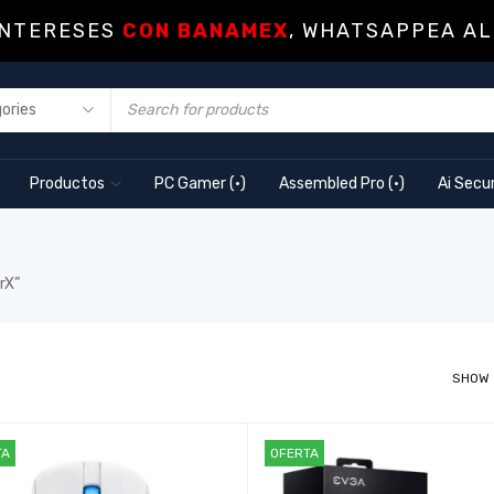
INTERESES
CON BANAMEX
, WHATSAPPEA AL
Productos
PC Gamer (·)
Assembled Pro (·)
Ai Secur
rX”
SHOW
TA
OFERTA