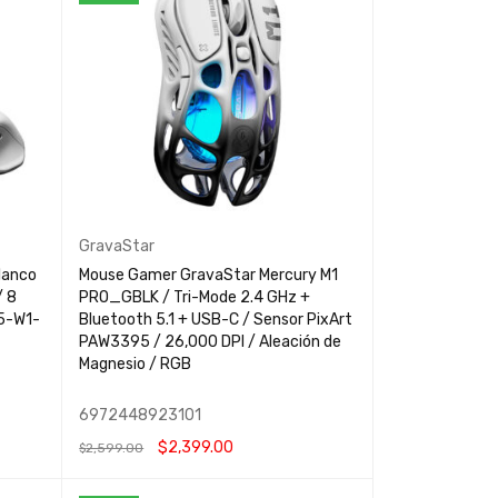
GravaStar
lanco
Mouse Gamer GravaStar Mercury M1
/ 8
PRO_GBLK / Tri-Mode 2.4 GHz +
05-W1-
Bluetooth 5.1 + USB-C / Sensor PixArt
PAW3395 / 26,000 DPI / Aleación de
Magnesio / RGB
6972448923101
$
2,399.00
$
2,599.00
AÑADIR AL CARRITO
QUICK VIEW