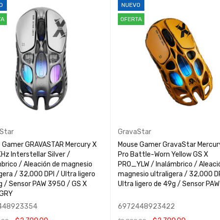
O
NUEVO
TA
OFERTA
Star
GravaStar
 Gamer GRAVASTAR Mercury X
Mouse Gamer GravaStar Mercur
Hz Interstellar Silver /
Pro Battle-Worn Yellow GS X
brico / Aleación de magnesio
PRO_YLW / Inalámbrico / Aleaci
igera / 32,000 DPI / Ultra ligero
magnesio ultraligera / 32,000 DP
g / Sensor PAW 3950 / GS X
Ultra ligero de 49g / Sensor PA
GRY
448923354
6972448923422