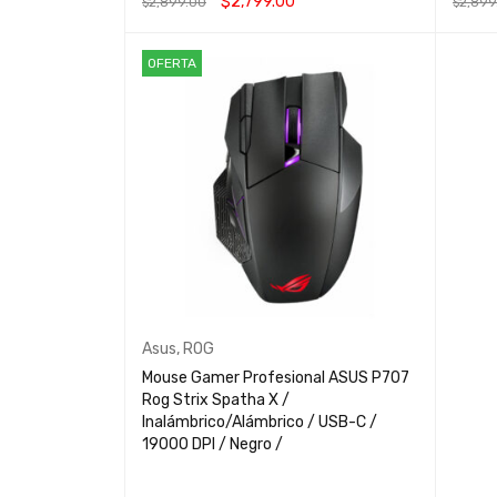
$
2,799.00
$
2,899.00
$
2,899
AÑADIR AL CARRITO
QUICK VIEW
AÑADIR
OFERTA
Asus
,
ROG
Mouse Gamer Profesional ASUS P707
Rog Strix Spatha X /
Inalámbrico/Alámbrico / USB-C /
19000 DPI / Negro /