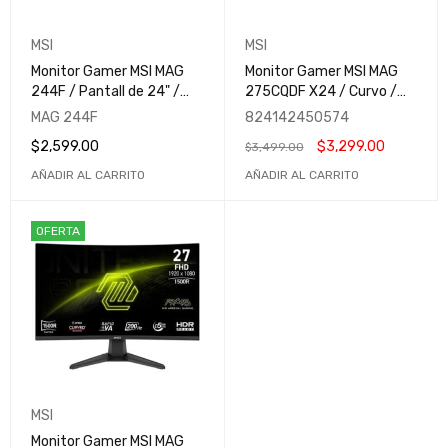
MSI
MSI
Monitor Gamer MSI MAG
Monitor Gamer MSI MAG
244F / Pantall de 24" /
275CQDF X24 / Curvo /
FHD (1920x1080) / Rapid
27" / Dual Mode (QHD
MAG 244F
824142450574
IPS / 200Hz / 0.5ms /
240Hz - HD 400Hz) /
$
2,599.00
$
3,299.00
$
3,499.00
Adaptive Sync / HDR
0.5ms / Rapid VA / HDR
Ready / MAG 244F
Ready / MAG 275CQDF
AÑADIR AL CARRITO
AÑADIR AL CARRITO
X24
OFERTA
MSI
Monitor Gamer MSI MAG