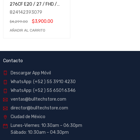
276CF E20 / 27 / FHD /
200Hz / Rapid VA / HDMI-
824142393079
DisplayPort / Adaptive-
$
3,900.00
$
4,299.00
Sync / HDR Ready / Negro
/ MAG 276CF E20 / MSIB /
AÑADIR AL CARRITO
Gaming / 1500R
Contacto
Descargar App Móvil
WhatsApp: (+52 ) 55 3910 4230
WhatsApp: (+52 ) 55 6501 6346
ventas@bulltechstore.com
director@bulltechstore.com
Ciudad de México
Lunes-Viernes: 10:30am – 06:30pm
Sábado: 10:30am – 04:30pm