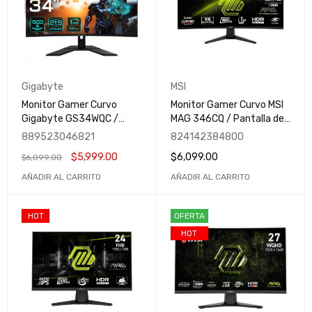
Gigabyte
MSI
Monitor Gamer Curvo
Monitor Gamer Curvo MSI
Gigabyte GS34WQC /
MAG 346CQ / Pantalla de
Pantalla LCD 34" /
34" / 3440x1440 Ultra
889523046821
824142384800
3440x1440 Ultra Wide
Wide Quad HD / 180Hz /
$
5,999.00
$
6,099.00
$
6,099.00
Quad HD / FreeSync /
LCD / HDMI-DisplayPort /
120Hz / HDMI y
MAG 346CQ
AÑADIR AL CARRITO
AÑADIR AL CARRITO
DisplayPort
HOT
OFERTA
HOT