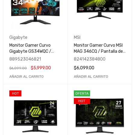
Gigabyte
MSI
Monitor Gamer Curvo
Monitor Gamer Curvo MSI
Gigabyte GS34WQC /
MAG 346CQ / Pantalla de
Pantalla LCD 34" /
34" / 3440x1440 Ultra
889523046821
824142384800
3440x1440 Ultra Wide
Wide Quad HD / 180Hz /
$
5,999.00
$
6,099.00
$
6,099.00
Quad HD / FreeSync /
LCD / HDMI-DisplayPort /
120Hz / HDMI y
MAG 346CQ
AÑADIR AL CARRITO
AÑADIR AL CARRITO
DisplayPort
HOT
OFERTA
HOT