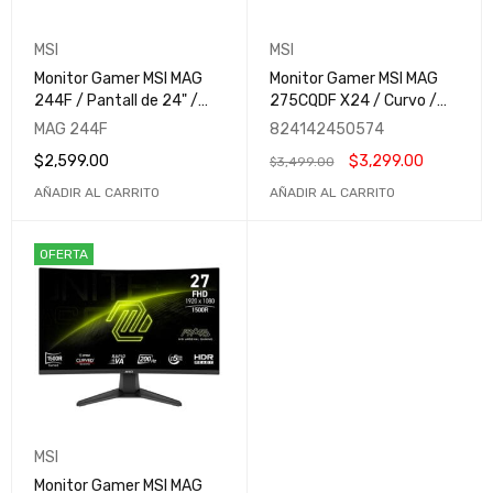
MSI
MSI
Monitor Gamer MSI MAG
Monitor Gamer MSI MAG
244F / Pantall de 24" /
275CQDF X24 / Curvo /
FHD (1920x1080) / Rapid
27" / Dual Mode (QHD
MAG 244F
824142450574
IPS / 200Hz / 0.5ms /
240Hz - HD 400Hz) /
$
2,599.00
$
3,299.00
$
3,499.00
Adaptive Sync / HDR
0.5ms / Rapid VA / HDR
Ready / MAG 244F
Ready / MAG 275CQDF
AÑADIR AL CARRITO
AÑADIR AL CARRITO
X24
OFERTA
MSI
Monitor Gamer MSI MAG