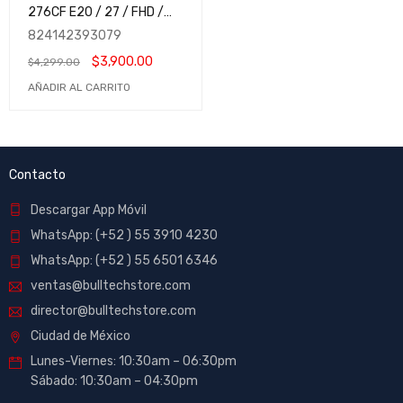
276CF E20 / 27 / FHD /
200Hz / Rapid VA / HDMI-
824142393079
DisplayPort / Adaptive-
$
3,900.00
$
4,299.00
Sync / HDR Ready / Negro
/ MAG 276CF E20 / MSIB /
AÑADIR AL CARRITO
Gaming / 1500R
Contacto
Descargar App Móvil
WhatsApp: (+52 ) 55 3910 4230
WhatsApp: (+52 ) 55 6501 6346
ventas@bulltechstore.com
director@bulltechstore.com
Ciudad de México
Lunes-Viernes: 10:30am – 06:30pm
Sábado: 10:30am – 04:30pm