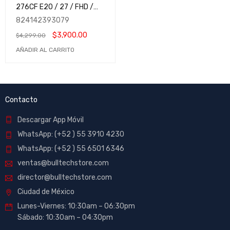
276CF E20 / 27 / FHD /
200Hz / Rapid VA / HDMI-
824142393079
DisplayPort / Adaptive-
$
3,900.00
$
4,299.00
Sync / HDR Ready / Negro
/ MAG 276CF E20 / MSIB /
AÑADIR AL CARRITO
Gaming / 1500R
Contacto
Descargar App Móvil
WhatsApp: (+52 ) 55 3910 4230
WhatsApp: (+52 ) 55 6501 6346
ventas@bulltechstore.com
director@bulltechstore.com
Ciudad de México
Lunes-Viernes: 10:30am – 06:30pm
Sábado: 10:30am – 04:30pm