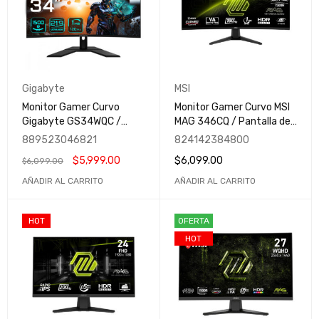
Gigabyte
MSI
Monitor Gamer Curvo
Monitor Gamer Curvo MSI
Gigabyte GS34WQC /
MAG 346CQ / Pantalla de
Pantalla LCD 34" /
34" / 3440x1440 Ultra
889523046821
824142384800
3440x1440 Ultra Wide
Wide Quad HD / 180Hz /
$
5,999.00
$
6,099.00
$
6,099.00
Quad HD / FreeSync /
LCD / HDMI-DisplayPort /
120Hz / HDMI y
MAG 346CQ
AÑADIR AL CARRITO
AÑADIR AL CARRITO
DisplayPort
HOT
OFERTA
HOT