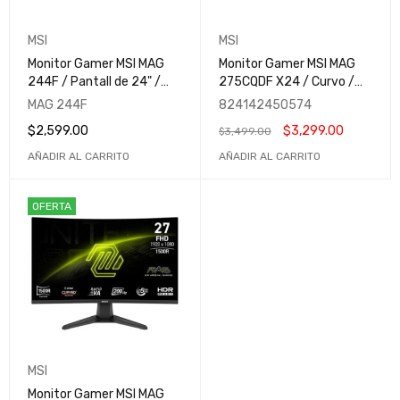
MSI
MSI
Monitor Gamer MSI MAG
Monitor Gamer MSI MAG
244F / Pantall de 24" /
275CQDF X24 / Curvo /
FHD (1920x1080) / Rapid
27" / Dual Mode (QHD
MAG 244F
824142450574
IPS / 200Hz / 0.5ms /
240Hz - HD 400Hz) /
$
2,599.00
$
3,299.00
$
3,499.00
Adaptive Sync / HDR
0.5ms / Rapid VA / HDR
Ready / MAG 244F
Ready / MAG 275CQDF
AÑADIR AL CARRITO
AÑADIR AL CARRITO
X24
OFERTA
MSI
Monitor Gamer MSI MAG