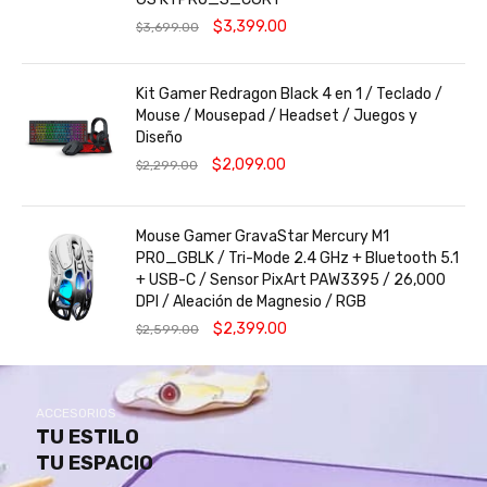
$
3,399.00
$
3,699.00
Kit Gamer Redragon Black 4 en 1 / Teclado /
Mouse / Mousepad / Headset / Juegos y
Diseño
$
2,099.00
$
2,299.00
Mouse Gamer GravaStar Mercury M1
PRO_GBLK / Tri-Mode 2.4 GHz + Bluetooth 5.1
+ USB-C / Sensor PixArt PAW3395 / 26,000
DPI / Aleación de Magnesio / RGB
$
2,399.00
$
2,599.00
ACCESORIOS
TU ESTILO
TU ESPACIO